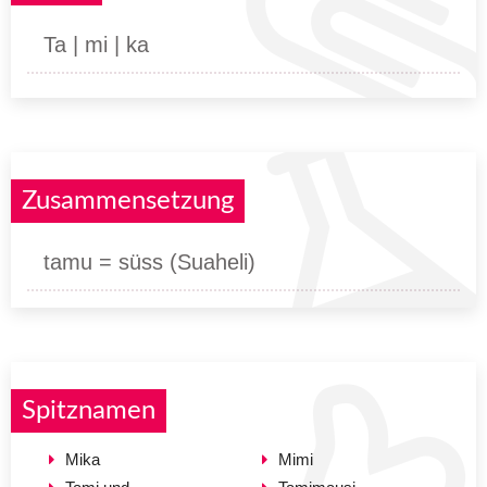
Ta | mi | ka
Zusammensetzung
tamu = süss (Suaheli)
Spitznamen
Mika
Mimi