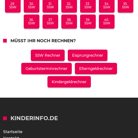
29.
30.
31.
32.
33.
34.
35.
SSW
SSW
SSW
SSW
SSW
SSW
SSW
36.
37.
38.
39.
40.
SSW
SSW
SSW
SSW
SSW
MÜSST IHR NOCH RECHNEN?
SSW Rechner
Eisprungrechner
Geburtsterminrechner
Elterngeldrechner
Kindergeldrechner
KINDERINFO.DE
Startseite
Kontakt