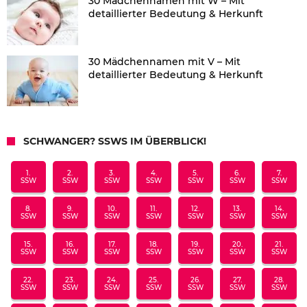
30 Mädchennamen mit W – Mit
detaillierter Bedeutung & Herkunft
30 Mädchennamen mit V – Mit
detaillierter Bedeutung & Herkunft
SCHWANGER? SSWS IM ÜBERBLICK!
1.
2.
3.
4.
5.
6.
7.
SSW
SSW
SSW
SSW
SSW
SSW
SSW
8.
9.
10.
11.
12.
13.
14.
SSW
SSW
SSW
SSW
SSW
SSW
SSW
15.
16.
17.
18.
19.
20.
21.
SSW
SSW
SSW
SSW
SSW
SSW
SSW
22.
23.
24.
25.
26.
27.
28.
SSW
SSW
SSW
SSW
SSW
SSW
SSW