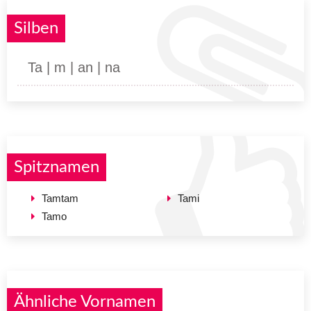
Silben
Ta | m | an | na
Spitznamen
Tamtam
Tami
Tamo
Ähnliche Vornamen