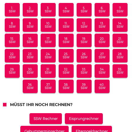
1.
2.
3.
4.
5.
6.
7.
SSW
SSW
SSW
SSW
SSW
SSW
SSW
8.
9.
10.
11.
12.
13.
14.
SSW
SSW
SSW
SSW
SSW
SSW
SSW
15.
16.
17.
18.
19.
20.
21.
SSW
SSW
SSW
SSW
SSW
SSW
SSW
22.
23.
24.
25.
26.
27.
28.
SSW
SSW
SSW
SSW
SSW
SSW
SSW
29.
30.
31.
32.
33.
34.
35.
SSW
SSW
SSW
SSW
SSW
SSW
SSW
36.
37.
38.
39.
40.
SSW
SSW
SSW
SSW
SSW
MÜSST IHR NOCH RECHNEN?
SSW Rechner
Eisprungrechner
Geburtsterminrechner
Elterngeldrechner