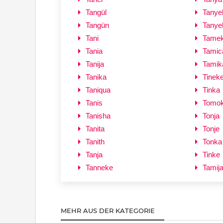
Tangül
Tanye
Tangün
Tanyel
Tani
Tame
Tania
Tamic
Tanija
Tamik
Tanika
Tinek
Taniqua
Tinka
Tanis
Tomo
Tanisha
Tonja
Tanita
Tonje
Tanith
Tonka
Tanja
Tinke
Tanneke
Tamij
MEHR AUS DER KATEGORIE