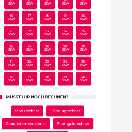
11.
12.
13.
14.
15.
SSW
SSW
SSW
SSW
SSW
16.
17.
18.
19.
20.
SSW
SSW
SSW
SSW
SSW
21.
22.
23.
24.
25.
SSW
SSW
SSW
SSW
SSW
26.
27.
28.
29.
30.
SSW
SSW
SSW
SSW
SSW
31.
32.
33.
34.
35.
SSW
SSW
SSW
SSW
SSW
36.
37.
38.
39.
40.
SSW
SSW
SSW
SSW
SSW
MÜSST IHR NOCH RECHNEN?
SSW Rechner
Eisprungrechner
Geburtsterminrechner
Elterngeldrechner