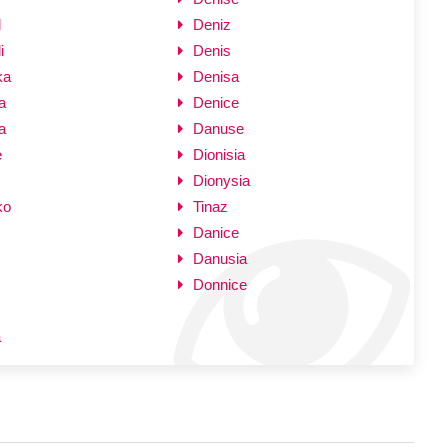
l
Deniz
i
Denis
ka
Denisa
a
Denice
a
Danuse
e
Dionisia
Dionysia
ko
Tinaz
Danice
Danusia
Donnice
a