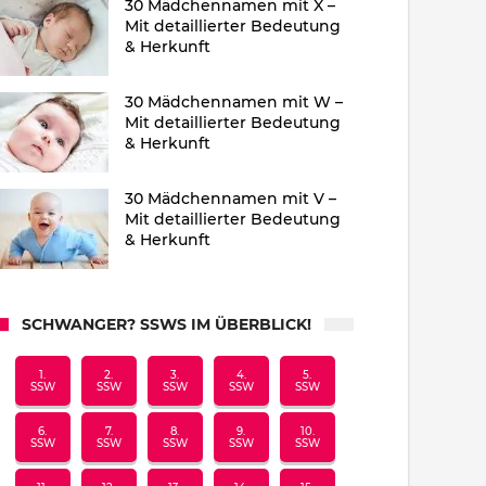
30 Mädchennamen mit X –
Mit detaillierter Bedeutung
& Herkunft
30 Mädchennamen mit W –
Mit detaillierter Bedeutung
& Herkunft
30 Mädchennamen mit V –
Mit detaillierter Bedeutung
& Herkunft
SCHWANGER? SSWS IM ÜBERBLICK!
1.
2.
3.
4.
5.
SSW
SSW
SSW
SSW
SSW
6.
7.
8.
9.
10.
SSW
SSW
SSW
SSW
SSW