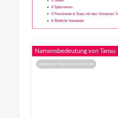
3
Silben
4
Spitznamen
5
Prominente & Stars mit dem Vornamen T
6
Ähnliche Vornamen
Namensbedeutung von Tansu
quellendes Wasser am Horizont