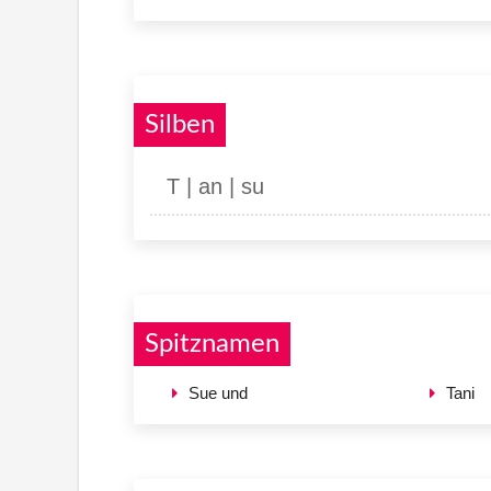
Silben
T | an | su
Spitznamen
Sue und
Tani