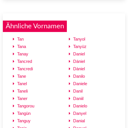
Ähnliche Vornamen
Tan
Tanyol
Tana
Tanyüz
Tanay
Daniel
Tancred
Dániel
Tancredi
Dàniel
Tane
Danilo
Tanel
Daniele
Taneli
Danil
Taner
Daniil
Tangorou
Danielo
Tangün
Danyel
Tanguy
Danial