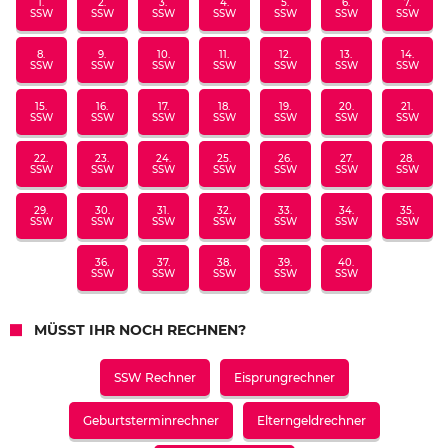
1.
2.
3.
4.
5.
6.
7.
SSW
SSW
SSW
SSW
SSW
SSW
SSW
8.
9.
10.
11.
12.
13.
14.
SSW
SSW
SSW
SSW
SSW
SSW
SSW
15.
16.
17.
18.
19.
20.
21.
SSW
SSW
SSW
SSW
SSW
SSW
SSW
22.
23.
24.
25.
26.
27.
28.
SSW
SSW
SSW
SSW
SSW
SSW
SSW
29.
30.
31.
32.
33.
34.
35.
SSW
SSW
SSW
SSW
SSW
SSW
SSW
36.
37.
38.
39.
40.
SSW
SSW
SSW
SSW
SSW
MÜSST IHR NOCH RECHNEN?
SSW Rechner
Eisprungrechner
Geburtsterminrechner
Elterngeldrechner