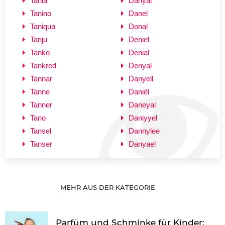
Tania
Danyal
Tanino
Danel
Taniqua
Donal
Tanju
Deniel
Tanko
Denial
Tankred
Denyal
Tannar
Danyell
Tanne
Daniël
Tanner
Daneyal
Tano
Daniyyel
Tansel
Dannylee
Tanser
Danyael
MEHR AUS DER KATEGORIE
Parfüm und Schminke für Kinder: