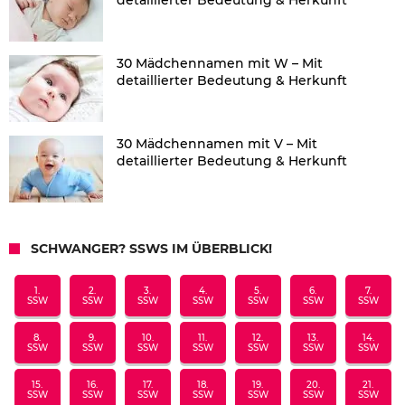
30 Mädchennamen mit W – Mit
detaillierter Bedeutung & Herkunft
30 Mädchennamen mit V – Mit
detaillierter Bedeutung & Herkunft
SCHWANGER? SSWS IM ÜBERBLICK!
1.
2.
3.
4.
5.
6.
7.
SSW
SSW
SSW
SSW
SSW
SSW
SSW
8.
9.
10.
11.
12.
13.
14.
SSW
SSW
SSW
SSW
SSW
SSW
SSW
15.
16.
17.
18.
19.
20.
21.
SSW
SSW
SSW
SSW
SSW
SSW
SSW