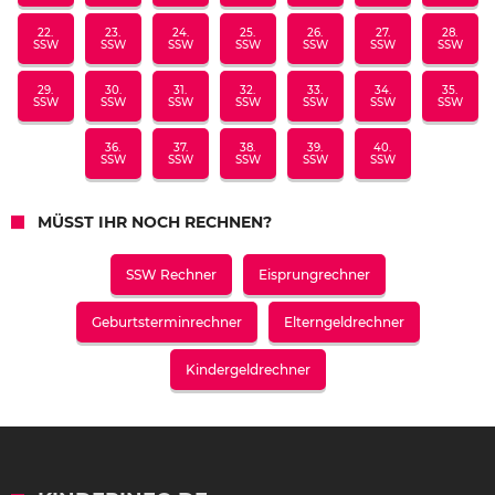
22.
23.
24.
25.
26.
27.
28.
SSW
SSW
SSW
SSW
SSW
SSW
SSW
29.
30.
31.
32.
33.
34.
35.
SSW
SSW
SSW
SSW
SSW
SSW
SSW
36.
37.
38.
39.
40.
SSW
SSW
SSW
SSW
SSW
MÜSST IHR NOCH RECHNEN?
SSW Rechner
Eisprungrechner
Geburtsterminrechner
Elterngeldrechner
Kindergeldrechner