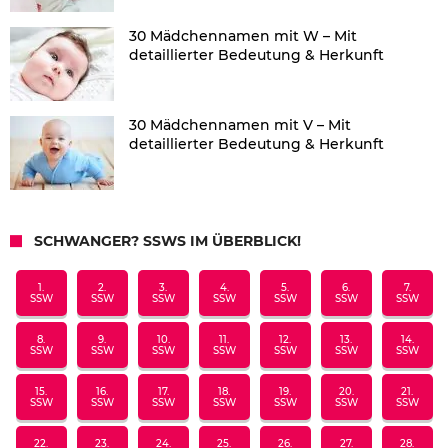
30 Mädchennamen mit W – Mit
detaillierter Bedeutung & Herkunft
30 Mädchennamen mit V – Mit
detaillierter Bedeutung & Herkunft
SCHWANGER? SSWS IM ÜBERBLICK!
1.
2.
3.
4.
5.
6.
7.
SSW
SSW
SSW
SSW
SSW
SSW
SSW
8.
9.
10.
11.
12.
13.
14.
SSW
SSW
SSW
SSW
SSW
SSW
SSW
15.
16.
17.
18.
19.
20.
21.
SSW
SSW
SSW
SSW
SSW
SSW
SSW
22.
23.
24.
25.
26.
27.
28.