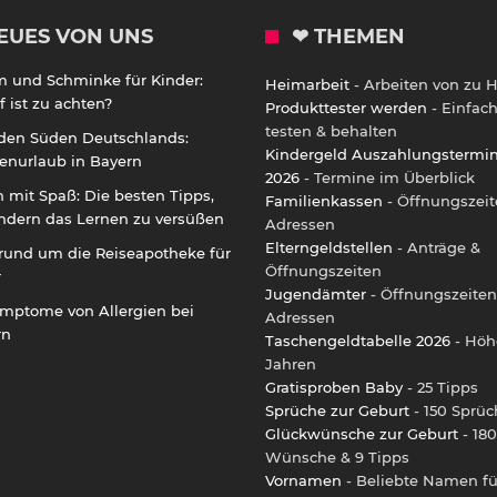
EUES VON UNS
❤ THEMEN
m und Schminke für Kinder:
Heimarbeit
- Arbeiten von zu 
 ist zu achten?
Produkttester werden
- Einfac
testen & behalten
 den Süden Deutschlands:
Kindergeld Auszahlungstermi
enurlaub in Bayern
2026
- Termine im Überblick
 mit Spaß: Die besten Tipps,
Familienkassen
- Öffnungszeit
ndern das Lernen zu versüßen
Adressen
Elterngeldstellen
- Anträge &
rund um die Reiseapotheke für
Öffnungszeiten
r
Jugendämter
- Öffnungszeiten
ymptome von Allergien bei
Adressen
rn
Taschengeldtabelle 2026
- Höh
Jahren
Gratisproben Baby
- 25 Tipps
Sprüche zur Geburt
- 150 Sprüc
Glückwünsche zur Geburt
- 180
Wünsche & 9 Tipps
Vornamen
- Beliebte Namen fü