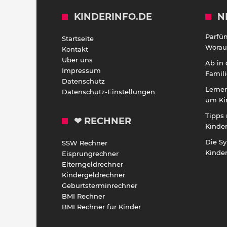
KINDERINFO.DE
N
Parfü
Startseite
Worauf
Kontakt
Über uns
Ab in
Impressum
Famili
Datenschutz
Lernen
Datenschutz-Einstellungen
um Ki
Tipps 
❤ RECHNER
Kinde
Die S
SSW Rechner
Kinde
Eisprungrechner
Elterngeldrechner
Kindergeldrechner
Geburtsterminrechner
BMI Rechner
BMI Rechner für Kinder