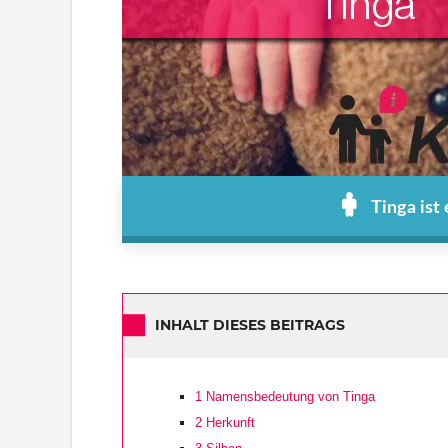
Tinga ist
INHALT DIESES BEITRAGS
1
Namensbedeutung von Tinga
2
Herkunft