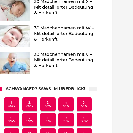
30 Mädchennamen mit X –
Mit detaillierter Bedeutung
& Herkunft
30 Mädchennamen mit W –
Mit detaillierter Bedeutung
& Herkunft
30 Mädchennamen mit V –
Mit detaillierter Bedeutung
& Herkunft
SCHWANGER? SSWS IM ÜBERBLICK!
1.
2.
3.
4.
5.
SSW
SSW
SSW
SSW
SSW
6.
7.
8.
9.
10.
SSW
SSW
SSW
SSW
SSW