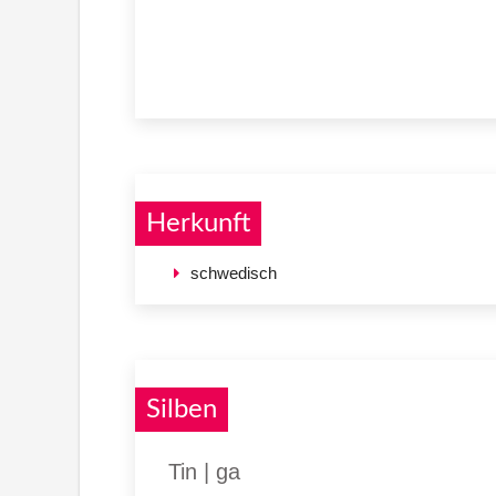
Herkunft
schwedisch
Silben
Tin | ga