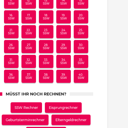
11.
12.
13.
14.
15.
SSW
SSW
SSW
SSW
SSW
16.
17.
18.
19.
20.
SSW
SSW
SSW
SSW
SSW
21.
22.
23.
24.
25.
SSW
SSW
SSW
SSW
SSW
26.
27.
28.
29.
30.
SSW
SSW
SSW
SSW
SSW
31.
32.
33.
34.
35.
SSW
SSW
SSW
SSW
SSW
36.
37.
38.
39.
40.
SSW
SSW
SSW
SSW
SSW
MÜSST IHR NOCH RECHNEN?
SSW Rechner
Eisprungrechner
Geburtsterminrechner
Elterngeldrechner