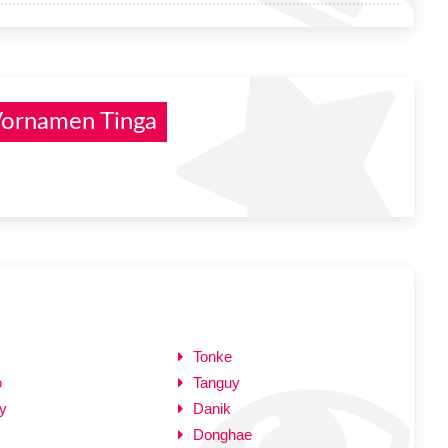
Vornamen Tinga
Tonke
o
Tanguy
y
Danik
Donghae