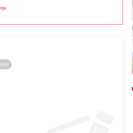
inga
Tinka