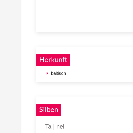
Herkunft
baltisch
Silben
Ta | nel