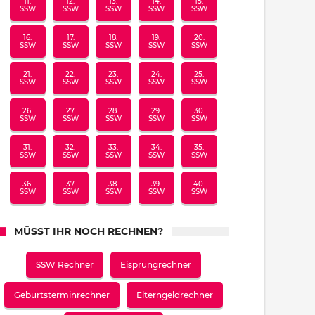
11.
12.
13.
14.
15.
SSW
SSW
SSW
SSW
SSW
16.
17.
18.
19.
20.
SSW
SSW
SSW
SSW
SSW
21.
22.
23.
24.
25.
SSW
SSW
SSW
SSW
SSW
26.
27.
28.
29.
30.
SSW
SSW
SSW
SSW
SSW
31.
32.
33.
34.
35.
SSW
SSW
SSW
SSW
SSW
36.
37.
38.
39.
40.
SSW
SSW
SSW
SSW
SSW
MÜSST IHR NOCH RECHNEN?
SSW Rechner
Eisprungrechner
Geburtsterminrechner
Elterngeldrechner