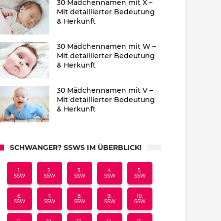
30 Mädchennamen mit X –
Mit detaillierter Bedeutung
& Herkunft
30 Mädchennamen mit W –
Mit detaillierter Bedeutung
& Herkunft
30 Mädchennamen mit V –
Mit detaillierter Bedeutung
& Herkunft
SCHWANGER? SSWS IM ÜBERBLICK!
1.
2.
3.
4.
5.
SSW
SSW
SSW
SSW
SSW
6.
7.
8.
9.
10.
SSW
SSW
SSW
SSW
SSW