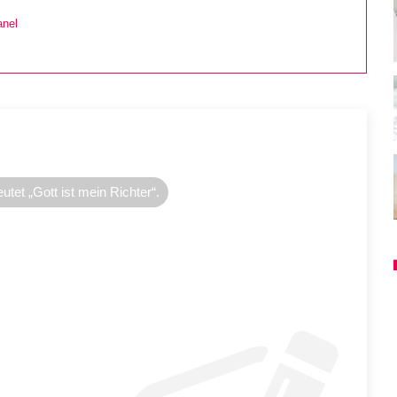
anel
et „Gott ist mein Richter“.