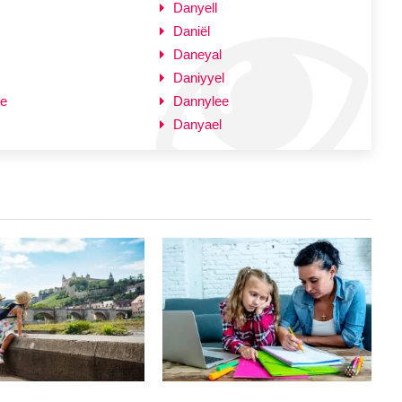
Danyell
Daniël
Daneyal
Daniyyel
le
Dannylee
Danyael