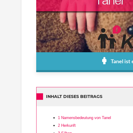
Tanel ist
INHALT DIESES BEITRAGS
1
Namensbedeutung von Tanel
2
Herkunft