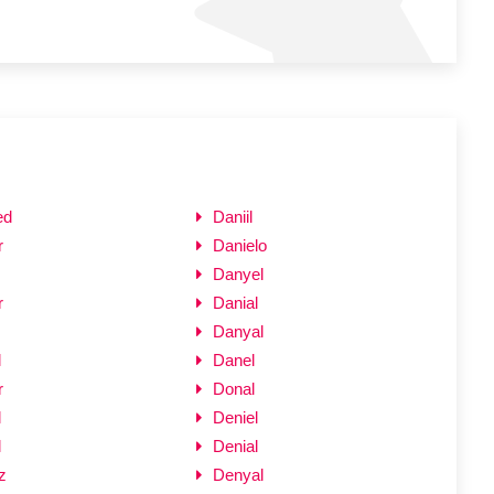
ed
Daniil
r
Danielo
Danyel
r
Danial
Danyal
l
Danel
r
Donal
l
Deniel
l
Denial
z
Denyal