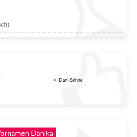
sch)
y
Dani-Sahne
Vornamen Danika