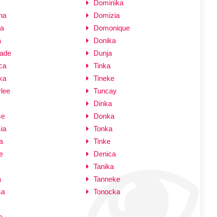
Dominika
na
Domizia
la
Domonique
a
Donika
ade
Dunja
ca
Tinka
ka
Tineke
lee
Tuncay
Dinka
se
Donka
ia
Tonka
a
Tinke
e
Denica
Tanika
a
Tanneke
sa
Tonocka
e