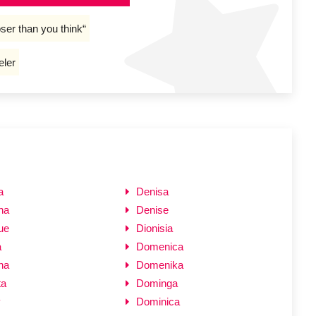
er than you think“
eler
a
Denisa
ha
Denise
ue
Dionisia
a
Domenica
ha
Domenika
ta
Dominga
y
Dominica