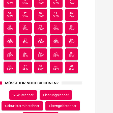
11.
12.
13.
14.
15.
SSW
SSW
SSW
SSW
SSW
16.
17.
18.
19.
20.
SSW
SSW
SSW
SSW
SSW
21.
22.
23.
24.
25.
SSW
SSW
SSW
SSW
SSW
26.
27.
28.
29.
30.
SSW
SSW
SSW
SSW
SSW
31.
32.
33.
34.
35.
SSW
SSW
SSW
SSW
SSW
36.
37.
38.
39.
40.
SSW
SSW
SSW
SSW
SSW
MÜSST IHR NOCH RECHNEN?
SSW Rechner
Eisprungrechner
Geburtsterminrechner
Elterngeldrechner