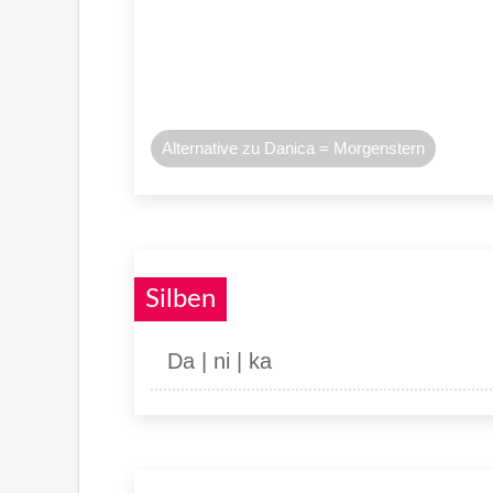
Alternative zu Danica = Morgenstern
Silben
Da | ni | ka