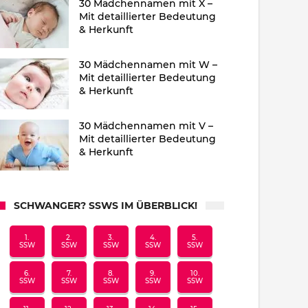
30 Mädchennamen mit X –
Mit detaillierter Bedeutung
& Herkunft
30 Mädchennamen mit W –
Mit detaillierter Bedeutung
& Herkunft
30 Mädchennamen mit V –
Mit detaillierter Bedeutung
& Herkunft
SCHWANGER? SSWS IM ÜBERBLICK!
1.
2.
3.
4.
5.
SSW
SSW
SSW
SSW
SSW
6.
7.
8.
9.
10.
SSW
SSW
SSW
SSW
SSW