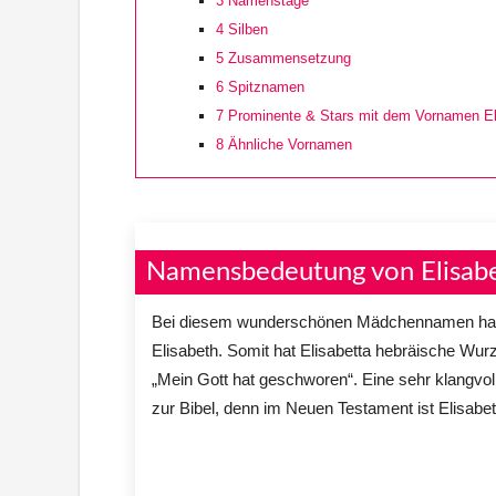
3
Namenstage
4
Silben
5
Zusammensetzung
6
Spitznamen
7
Prominente & Stars mit dem Vornamen El
8
Ähnliche Vornamen
Namensbedeutung von Elisabe
Bei diesem wunderschönen Mädchennamen handelt
Elisabeth. Somit hat Elisabetta hebräische Wurz
„Mein Gott hat geschworen“. Eine sehr klangvol
zur Bibel, denn im Neuen Testament ist Elisabe