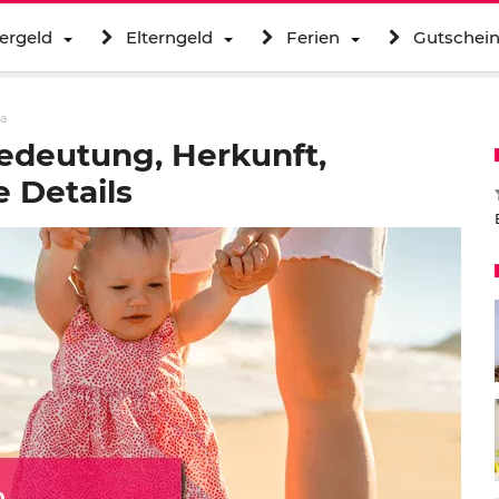
ergeld
Elterngeld
Ferien
Gutschei
ta
edeutung, Herkunft,
 Details