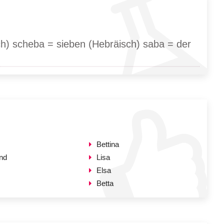
ch) scheba = sieben (Hebräisch) saba = der
Bettina
nd
Lisa
Elsa
Betta