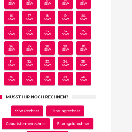
11.
12.
13.
14.
15.
SSW
SSW
SSW
SSW
SSW
16.
17.
18.
19.
20.
SSW
SSW
SSW
SSW
SSW
21.
22.
23.
24.
25.
SSW
SSW
SSW
SSW
SSW
26.
27.
28.
29.
30.
SSW
SSW
SSW
SSW
SSW
31.
32.
33.
34.
35.
SSW
SSW
SSW
SSW
SSW
36.
37.
38.
39.
40.
SSW
SSW
SSW
SSW
SSW
MÜSST IHR NOCH RECHNEN?
SSW Rechner
Eisprungrechner
Geburtsterminrechner
Elterngeldrechner