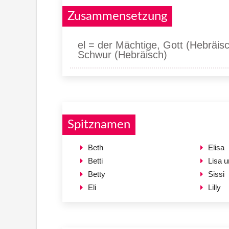
Zusammensetzung
el = der Mächtige, Gott (Hebräis
Schwur (Hebräisch)
Spitznamen
Beth
Elisa
Betti
Lisa u
Betty
Sissi
Eli
Lilly