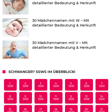
detaillierter Bedeutung & Herkunft
30 Mädchennamen mit W – Mit
detaillierter Bedeutung & Herkunft
30 Mädchennamen mit V – Mit
detaillierter Bedeutung & Herkunft
SCHWANGER? SSWS IM ÜBERBLICK!
1.
2.
3.
4.
5.
6.
7.
SSW
SSW
SSW
SSW
SSW
SSW
SSW
8.
9.
10.
11.
12.
13.
14.
SSW
SSW
SSW
SSW
SSW
SSW
SSW
15.
16.
17.
18.
19.
20.
21.