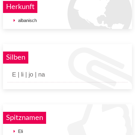
Herkunft
albanisch
Silben
E | li | jo | na
Spitznamen
Eli