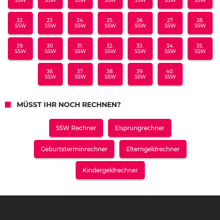
SSW
SSW
SSW
SSW
SSW
SSW
SSW
22.
23.
24.
25.
26.
27.
28.
SSW
SSW
SSW
SSW
SSW
SSW
SSW
29.
30.
31.
32.
33.
34.
35.
SSW
SSW
SSW
SSW
SSW
SSW
SSW
36.
37.
38.
39.
40.
SSW
SSW
SSW
SSW
SSW
MÜSST IHR NOCH RECHNEN?
SSW Rechner
Eisprungrechner
Geburtsterminrechner
Elterngeldrechner
Kindergeldrechner