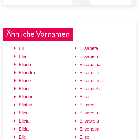
Ähnliche Vornamen
Eli
Elisabete
Elia
Elisabeth
Eliana
Elisabetha
Eliandra
Elisabetta
Eliane
Elisabettina
Eliani
Elisangela
Elianor
Elisar
Eliatha
Elisavet
Elice
Elisaveta
Elicia
Elisaweta
Elida
Elischeba
Elie
Elise