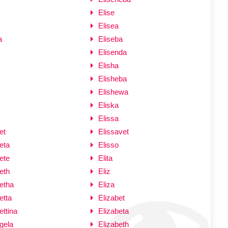
Elise
Elisea
a
Eliseba
Elisenda
Elisha
Elisheba
Elishewa
Eliska
Elissa
et
Elissavet
eta
Elisso
ete
Elita
eth
Eliz
etha
Eliza
etta
Elizabet
ettina
Elizabeta
gela
Elizabeth