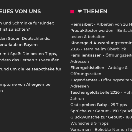
EUES VON UNS
❤ THEMEN
m und Schminke für Kinder:
Heimarbeit
- Arbeiten von zu 
 ist zu achten?
Produkttester werden
- Einfac
testen & behalten
 den Süden Deutschlands:
Kindergeld Auszahlungstermi
enurlaub in Bayern
2026
- Termine im Überblick
 mit Spaß: Die besten Tipps,
Familienkassen
- Öffnungszeit
ndern das Lernen zu versüßen
Adressen
Elterngeldstellen
- Anträge &
rund um die Reiseapotheke für
Öffnungszeiten
r
Jugendämter
- Öffnungszeiten
ymptome von Allergien bei
Adressen
rn
Taschengeldtabelle 2026
- Höh
Jahren
Gratisproben Baby
- 25 Tipps
Sprüche zur Geburt
- 150 Sprüc
Glückwünsche zur Geburt
- 180
Wünsche & 9 Tipps
Vornamen
- Beliebte Namen fü