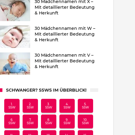
30 Mädchennamen mit X –
Mit detaillierter Bedeutung
& Herkunft
30 Mädchennamen mit W –
Mit detaillierter Bedeutung
& Herkunft
30 Mädchennamen mit V –
Mit detaillierter Bedeutung
& Herkunft
SCHWANGER? SSWS IM ÜBERBLICK!
1.
2.
3.
4.
5.
SSW
SSW
SSW
SSW
SSW
6.
7.
8.
9.
10.
SSW
SSW
SSW
SSW
SSW