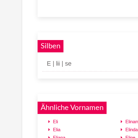
Silben
E | lii | se
Ähnliche Vornamen
Eli
Elina
Elia
Elinda
Eliana
Eline