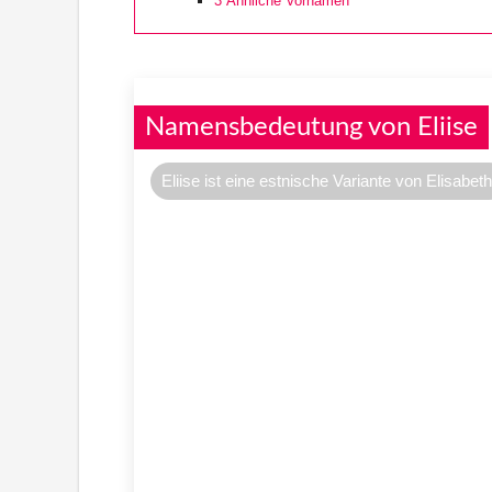
3
Ähnliche Vornamen
Namensbedeutung von Eliise
Eliise ist eine estnische Variante von Elisabeth