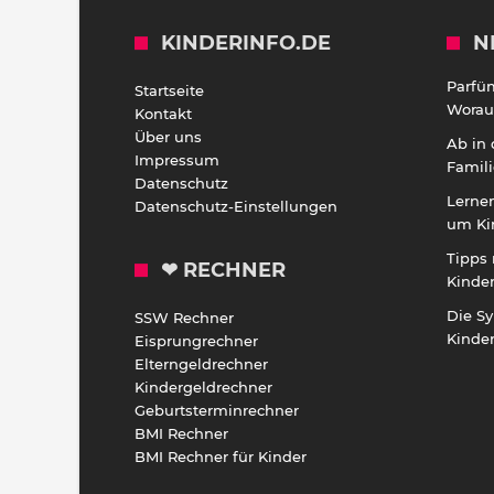
KINDERINFO.DE
N
Parfü
Startseite
Worauf
Kontakt
Über uns
Ab in
Impressum
Famili
Datenschutz
Lernen
Datenschutz-Einstellungen
um Ki
Tipps 
❤ RECHNER
Kinde
Die S
SSW Rechner
Kinde
Eisprungrechner
Elterngeldrechner
Kindergeldrechner
Geburtsterminrechner
BMI Rechner
BMI Rechner für Kinder