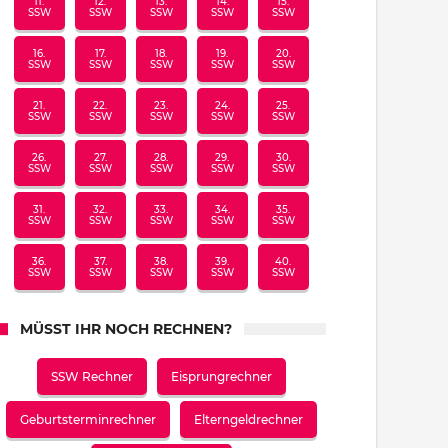
11.
12.
13.
14.
15.
SSW
SSW
SSW
SSW
SSW
16.
17.
18.
19.
20.
SSW
SSW
SSW
SSW
SSW
21.
22.
23.
24.
25.
SSW
SSW
SSW
SSW
SSW
26.
27.
28.
29.
30.
SSW
SSW
SSW
SSW
SSW
31.
32.
33.
34.
35.
SSW
SSW
SSW
SSW
SSW
36.
37.
38.
39.
40.
SSW
SSW
SSW
SSW
SSW
MÜSST IHR NOCH RECHNEN?
SSW Rechner
Eisprungrechner
Geburtsterminrechner
Elterngeldrechner