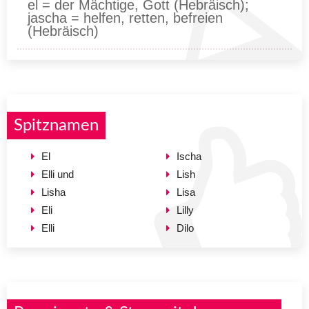
el = der Mächtige, Gott (Hebräisch);
jascha = helfen, retten, befreien
(Hebräisch)
Spitznamen
El
Ischa
Elli und
Lish
Lisha
Lisa
Eli
Lilly
Elli
Dilo