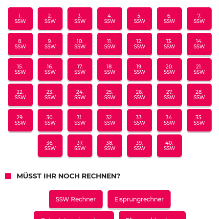
1.
2.
3.
4.
5.
6.
7.
SSW
SSW
SSW
SSW
SSW
SSW
SSW
8.
9.
10.
11.
12.
13.
14.
SSW
SSW
SSW
SSW
SSW
SSW
SSW
15.
16.
17.
18.
19.
20.
21.
SSW
SSW
SSW
SSW
SSW
SSW
SSW
22.
23.
24.
25.
26.
27.
28.
SSW
SSW
SSW
SSW
SSW
SSW
SSW
29.
30.
31.
32.
33.
34.
35.
SSW
SSW
SSW
SSW
SSW
SSW
SSW
36.
37.
38.
39.
40.
SSW
SSW
SSW
SSW
SSW
MÜSST IHR NOCH RECHNEN?
SSW Rechner
Eisprungrechner