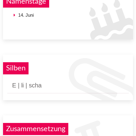
Namenstage
14. Juni
Silben
E | li | scha
Zusammensetzung