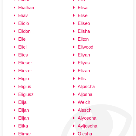
Eliathan
Elisa
Eliav
Elisei
Elicio
Eliseo
Elidon
Elisha
Elie
Eliton
Eliel
Eliwood
Elies
Eliyah
Elieser
Eliyas
Eliezer
Elizan
Eligio
Ellis
Eligius
Aljoscha
Eligiusz
Aljosha
Elija
Welch
Elijah
Alesch
Elijan
Alyoscha
Elika
Ayljoscha
Elimar
Olesha