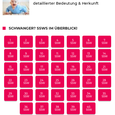
detaillierter Bedeutung & Herkunft
SCHWANGER? SSWS IM ÜBERBLICK!
1.
2.
3.
4.
5.
6.
7.
SSW
SSW
SSW
SSW
SSW
SSW
SSW
8.
9.
10.
11.
12.
13.
14.
SSW
SSW
SSW
SSW
SSW
SSW
SSW
15.
16.
17.
18.
19.
20.
21.
SSW
SSW
SSW
SSW
SSW
SSW
SSW
22.
23.
24.
25.
26.
27.
28.
SSW
SSW
SSW
SSW
SSW
SSW
SSW
29.
30.
31.
32.
33.
34.
35.
SSW
SSW
SSW
SSW
SSW
SSW
SSW
36.
37.
38.
39.
40.
SSW
SSW
SSW
SSW
SSW