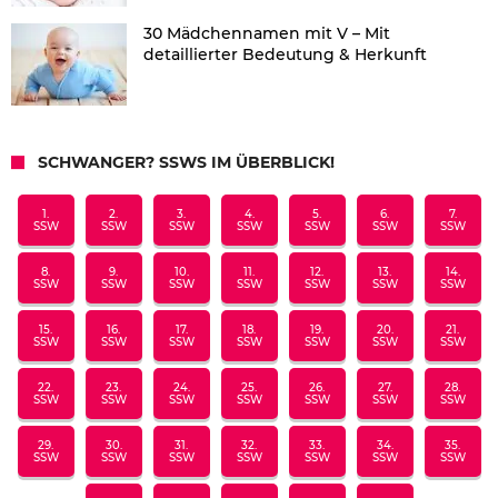
30 Mädchennamen mit V – Mit
detaillierter Bedeutung & Herkunft
SCHWANGER? SSWS IM ÜBERBLICK!
1.
2.
3.
4.
5.
6.
7.
SSW
SSW
SSW
SSW
SSW
SSW
SSW
8.
9.
10.
11.
12.
13.
14.
SSW
SSW
SSW
SSW
SSW
SSW
SSW
15.
16.
17.
18.
19.
20.
21.
SSW
SSW
SSW
SSW
SSW
SSW
SSW
22.
23.
24.
25.
26.
27.
28.
SSW
SSW
SSW
SSW
SSW
SSW
SSW
29.
30.
31.
32.
33.
34.
35.
SSW
SSW
SSW
SSW
SSW
SSW
SSW