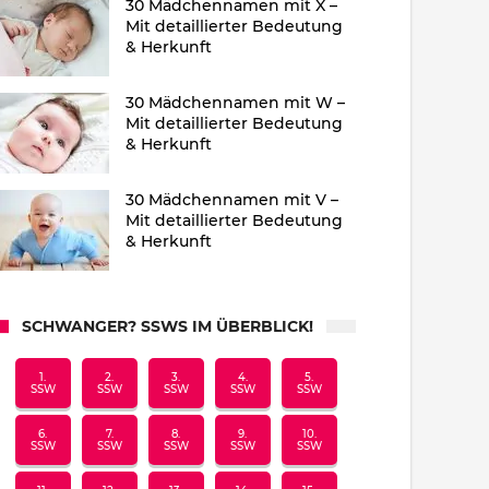
30 Mädchennamen mit X –
Mit detaillierter Bedeutung
& Herkunft
30 Mädchennamen mit W –
Mit detaillierter Bedeutung
& Herkunft
30 Mädchennamen mit V –
Mit detaillierter Bedeutung
& Herkunft
SCHWANGER? SSWS IM ÜBERBLICK!
1.
2.
3.
4.
5.
SSW
SSW
SSW
SSW
SSW
6.
7.
8.
9.
10.
SSW
SSW
SSW
SSW
SSW