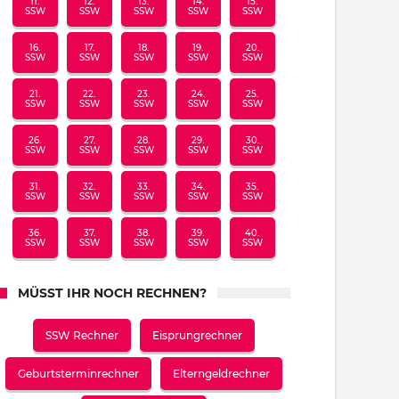
11.
12.
13.
14.
15.
SSW
SSW
SSW
SSW
SSW
16.
17.
18.
19.
20.
SSW
SSW
SSW
SSW
SSW
21.
22.
23.
24.
25.
SSW
SSW
SSW
SSW
SSW
26.
27.
28.
29.
30.
SSW
SSW
SSW
SSW
SSW
31.
32.
33.
34.
35.
SSW
SSW
SSW
SSW
SSW
36.
37.
38.
39.
40.
SSW
SSW
SSW
SSW
SSW
MÜSST IHR NOCH RECHNEN?
SSW Rechner
Eisprungrechner
Geburtsterminrechner
Elterngeldrechner