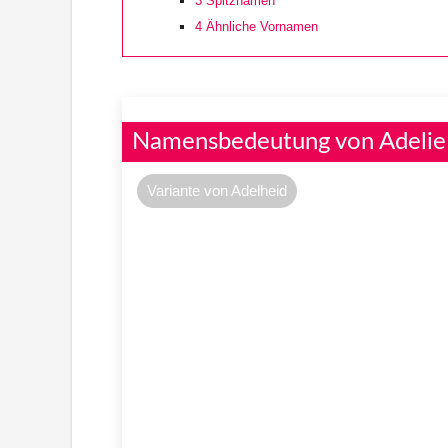
3
Spitznamen
4
Ähnliche Vornamen
Namensbedeutung von Adelie
Variante von Adelheid