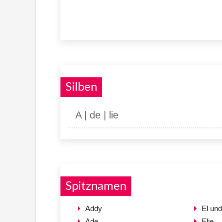
Silben
A | de | lie
Spitznamen
Addy
El und
Ade
Elie