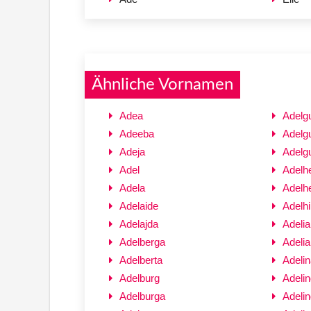
Ähnliche Vornamen
Adea
Adelg
Adeeba
Adelg
Adeja
Adelg
Adel
Adelh
Adela
Adelh
Adelaide
Adelhi
Adelajda
Adelia
Adelberga
Adeli
Adelberta
Adelin
Adelburg
Adelin
Adelburga
Adeli