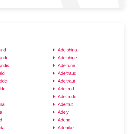
und
Adelphina
unde
Adelphine
undis
Adelrune
eid
Adeltraud
eide
Adeltraut
lde
Adeltrud
Adeltrude
ana
Adeltrut
a
Adely
d
Adena
nda
Adenike