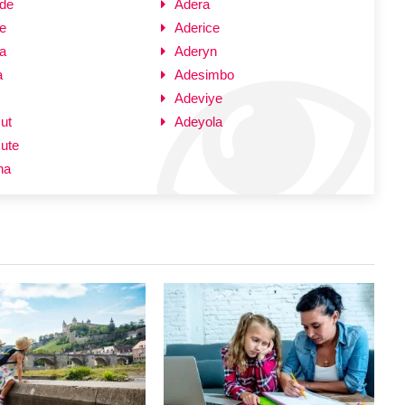
nde
Adera
e
Aderice
a
Aderyn
a
Adesimbo
Adeviye
ut
Adeyola
ute
ha