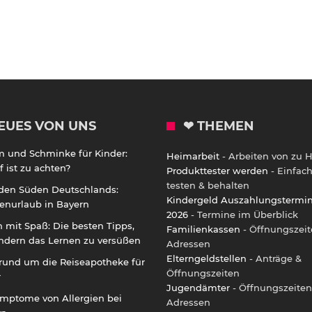
EUES VON UNS
❤ THEMEN
m und Schminke für Kinder:
Heimarbeit
- Arbeiten von zu 
 ist zu achten?
Produkttester werden
- Einfac
testen & behalten
 den Süden Deutschlands:
Kindergeld Auszahlungstermi
enurlaub in Bayern
2026
- Termine im Überblick
 mit Spaß: Die besten Tipps,
Familienkassen
- Öffnungszeit
ndern das Lernen zu versüßen
Adressen
Elterngeldstellen
- Anträge &
rund um die Reiseapotheke für
Öffnungszeiten
r
Jugendämter
- Öffnungszeiten
ymptome von Allergien bei
Adressen