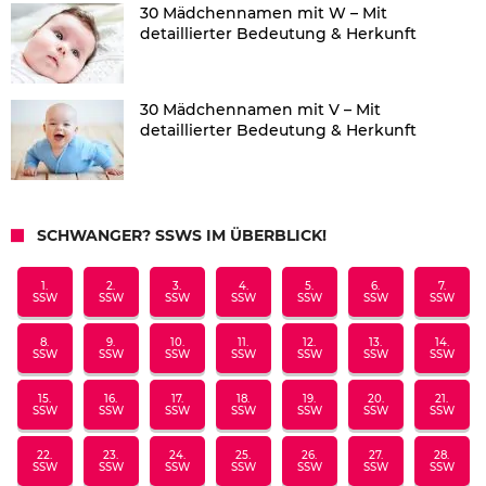
30 Mädchennamen mit W – Mit
detaillierter Bedeutung & Herkunft
30 Mädchennamen mit V – Mit
detaillierter Bedeutung & Herkunft
SCHWANGER? SSWS IM ÜBERBLICK!
1.
2.
3.
4.
5.
6.
7.
SSW
SSW
SSW
SSW
SSW
SSW
SSW
8.
9.
10.
11.
12.
13.
14.
SSW
SSW
SSW
SSW
SSW
SSW
SSW
15.
16.
17.
18.
19.
20.
21.
SSW
SSW
SSW
SSW
SSW
SSW
SSW
22.
23.
24.
25.
26.
27.
28.
SSW
SSW
SSW
SSW
SSW
SSW
SSW