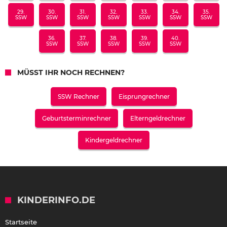
29.
30.
31.
32.
33.
34.
35.
SSW
SSW
SSW
SSW
SSW
SSW
SSW
36.
37.
38.
39.
40.
SSW
SSW
SSW
SSW
SSW
MÜSST IHR NOCH RECHNEN?
SSW Rechner
Eisprungrechner
Geburtsterminrechner
Elterngeldrechner
Kindergeldrechner
KINDERINFO.DE
Startseite