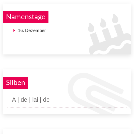
Namenstage
16. Dezember
Silben
A | de | lai | de