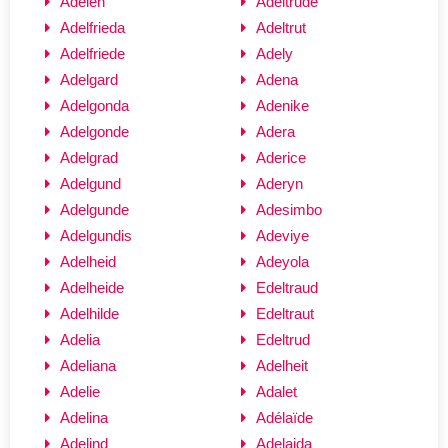
Adeleh
Adeltrude
Adelfrieda
Adeltrut
Adelfriede
Adely
Adelgard
Adena
Adelgonda
Adenike
Adelgonde
Adera
Adelgrad
Aderice
Adelgund
Aderyn
Adelgunde
Adesimbo
Adelgundis
Adeviye
Adelheid
Adeyola
Adelheide
Edeltraud
Adelhilde
Edeltraut
Adelia
Edeltrud
Adeliana
Adelheit
Adelie
Adalet
Adelina
Adélaïde
Adelind
Adelaida