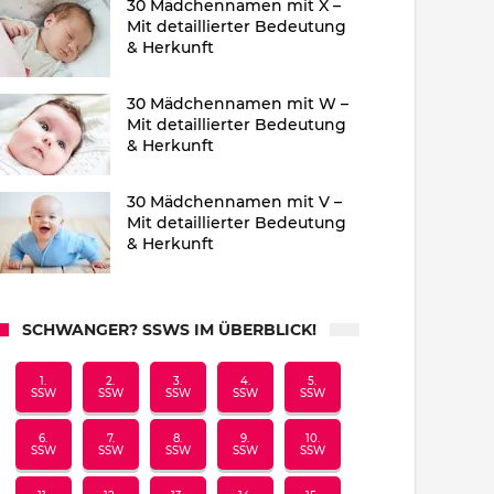
30 Mädchennamen mit X –
Mit detaillierter Bedeutung
& Herkunft
30 Mädchennamen mit W –
Mit detaillierter Bedeutung
& Herkunft
30 Mädchennamen mit V –
Mit detaillierter Bedeutung
& Herkunft
SCHWANGER? SSWS IM ÜBERBLICK!
1.
2.
3.
4.
5.
SSW
SSW
SSW
SSW
SSW
6.
7.
8.
9.
10.
SSW
SSW
SSW
SSW
SSW