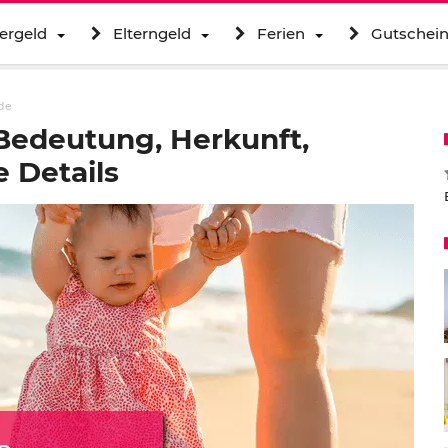
ergeld
Elterngeld
Ferien
Gutschei
de
edeutung, Herkunft,
 Details