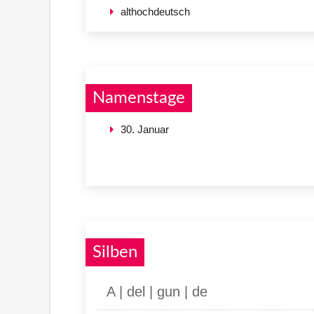
althochdeutsch
Namenstage
30. Januar
Silben
A | del | gun | de