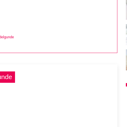
delgunde
unde