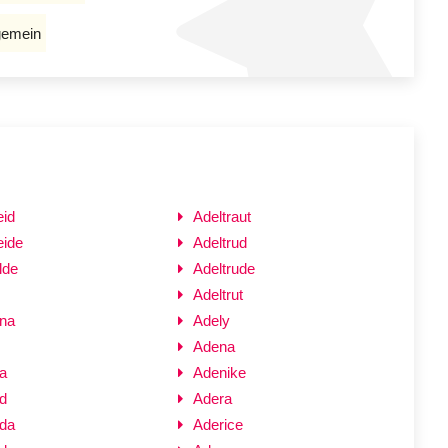
gemein
eid
Adeltraut
eide
Adeltrud
lde
Adeltrude
Adeltrut
ana
Adely
Adena
a
Adenike
d
Adera
nda
Aderice