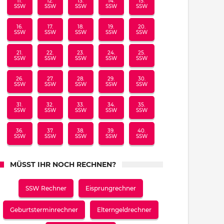
11.
12.
13.
14.
15.
SSW
SSW
SSW
SSW
SSW
16.
17.
18.
19.
20.
SSW
SSW
SSW
SSW
SSW
21.
22.
23.
24.
25.
SSW
SSW
SSW
SSW
SSW
26.
27.
28.
29.
30.
SSW
SSW
SSW
SSW
SSW
31.
32.
33.
34.
35.
SSW
SSW
SSW
SSW
SSW
36.
37.
38.
39.
40.
SSW
SSW
SSW
SSW
SSW
MÜSST IHR NOCH RECHNEN?
SSW Rechner
Eisprungrechner
Geburtsterminrechner
Elterngeldrechner