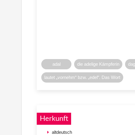
adal
die adelige Kämpferin
dag
lautet „vornehm“ bzw. „edel“. Das Wort
Herkunft
altdeutsch