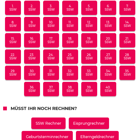
1.
2.
3.
4.
5.
6.
7.
SSW
SSW
SSW
SSW
SSW
SSW
SSW
8.
9.
10.
11.
12.
13.
14.
SSW
SSW
SSW
SSW
SSW
SSW
SSW
15.
16.
17.
18.
19.
20.
21.
SSW
SSW
SSW
SSW
SSW
SSW
SSW
22.
23.
24.
25.
26.
27.
28.
SSW
SSW
SSW
SSW
SSW
SSW
SSW
29.
30.
31.
32.
33.
34.
35.
SSW
SSW
SSW
SSW
SSW
SSW
SSW
36.
37.
38.
39.
40.
SSW
SSW
SSW
SSW
SSW
MÜSST IHR NOCH RECHNEN?
SSW Rechner
Eisprungrechner
Geburtsterminrechner
Elterngeldrechner