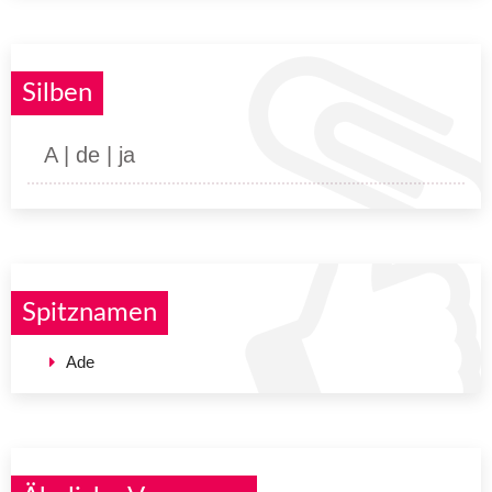
Silben
A | de | ja
Spitznamen
Ade