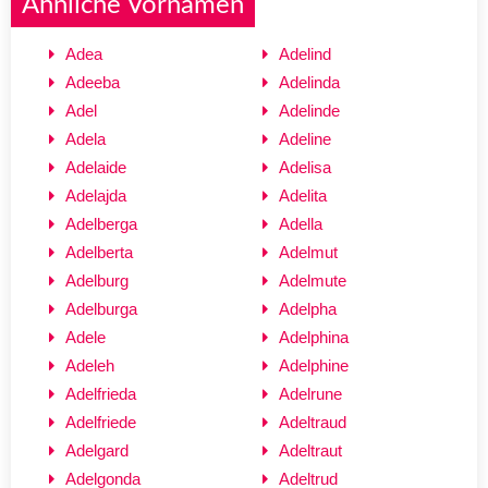
Ähnliche Vornamen
Adea
Adelind
Adeeba
Adelinda
Adel
Adelinde
Adela
Adeline
Adelaide
Adelisa
Adelajda
Adelita
Adelberga
Adella
Adelberta
Adelmut
Adelburg
Adelmute
Adelburga
Adelpha
Adele
Adelphina
Adeleh
Adelphine
Adelfrieda
Adelrune
Adelfriede
Adeltraud
Adelgard
Adeltraut
Adelgonda
Adeltrud