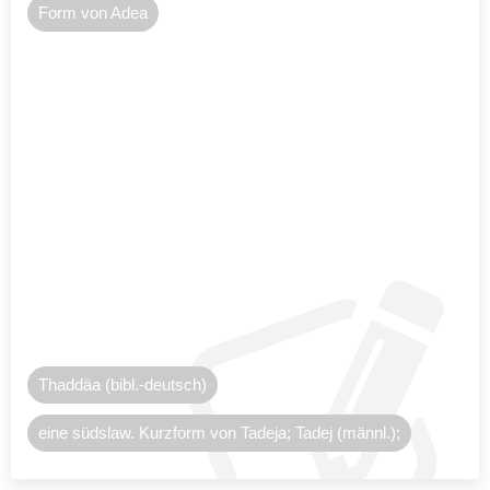
Form von Adea
Thaddäa (bibl.-deutsch)
eine südslaw. Kurzform von Tadeja; Tadej (männl.);