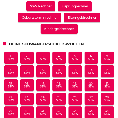
SSW Rechner
Eisprungrechner
Geburtsterminrechner
Elterngeldrechner
Kindergeldrechner
DEINE SCHWANGERSCHAFTSWOCHEN
1.
2.
3.
4.
5.
6.
7.
SSW
SSW
SSW
SSW
SSW
SSW
SSW
8.
9.
10.
11.
12.
13.
14.
SSW
SSW
SSW
SSW
SSW
SSW
SSW
15.
16.
17.
18.
19.
20.
21.
SSW
SSW
SSW
SSW
SSW
SSW
SSW
22.
23.
24.
25.
26.
27.
28.
SSW
SSW
SSW
SSW
SSW
SSW
SSW
29.
30.
31.
32.
33.
34.
35.
SSW
SSW
SSW
SSW
SSW
SSW
SSW