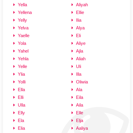
Yella
Aliyah
Yellena
Ellie
Yelly
Ilia
Yelva
Alya
Yaelle
Eli
Yola
Aliye
Yahel
Ajla
Yehla
Aliah
Yelle
Uli
Ylia
Illa
Yolli
Oliwia
Ella
Ala
Elli
Eila
Ulla
Aila
Elly
Elle
Ela
Elja
Elia
Aaliya