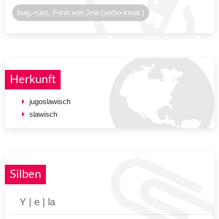
bulg.-russ. Form von Jela (serbo-kroat.)
Herkunft
jugoslawisch
slawisch
Silben
Y | e | la