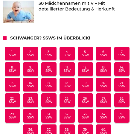
30 Mädchennamen mit V – Mit
detaillierter Bedeutung & Herkunft
SCHWANGER? SSWS IM ÜBERBLICK!
1.
2.
3.
4.
5.
6.
7.
SSW
SSW
SSW
SSW
SSW
SSW
SSW
8.
9.
10.
11.
12.
13.
14.
SSW
SSW
SSW
SSW
SSW
SSW
SSW
15.
16.
17.
18.
19.
20.
21.
SSW
SSW
SSW
SSW
SSW
SSW
SSW
22.
23.
24.
25.
26.
27.
28.
SSW
SSW
SSW
SSW
SSW
SSW
SSW
29.
30.
31.
32.
33.
34.
35.
SSW
SSW
SSW
SSW
SSW
SSW
SSW
36.
37.
38.
39.
40.
SSW
SSW
SSW
SSW
SSW