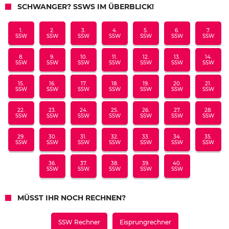
SCHWANGER? SSWS IM ÜBERBLICK!
1.
2.
3.
4.
5.
6.
7.
SSW
SSW
SSW
SSW
SSW
SSW
SSW
8.
9.
10.
11.
12.
13.
14.
SSW
SSW
SSW
SSW
SSW
SSW
SSW
15.
16.
17.
18.
19.
20.
21.
SSW
SSW
SSW
SSW
SSW
SSW
SSW
22.
23.
24.
25.
26.
27.
28.
SSW
SSW
SSW
SSW
SSW
SSW
SSW
29.
30.
31.
32.
33.
34.
35.
SSW
SSW
SSW
SSW
SSW
SSW
SSW
36.
37.
38.
39.
40.
SSW
SSW
SSW
SSW
SSW
MÜSST IHR NOCH RECHNEN?
SSW Rechner
Eisprungrechner