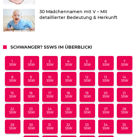
30 Mädchennamen mit V – Mit
detaillierter Bedeutung & Herkunft
SCHWANGER? SSWS IM ÜBERBLICK!
1.
2.
3.
4.
5.
6.
7.
SSW
SSW
SSW
SSW
SSW
SSW
SSW
8.
9.
10.
11.
12.
13.
14.
SSW
SSW
SSW
SSW
SSW
SSW
SSW
15.
16.
17.
18.
19.
20.
21.
SSW
SSW
SSW
SSW
SSW
SSW
SSW
22.
23.
24.
25.
26.
27.
28.
SSW
SSW
SSW
SSW
SSW
SSW
SSW
29.
30.
31.
32.
33.
34.
35.
SSW
SSW
SSW
SSW
SSW
SSW
SSW