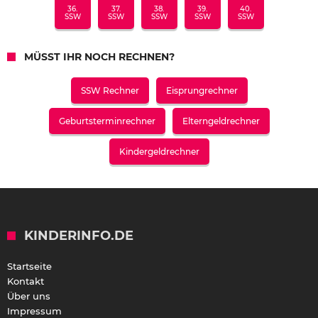
36.
37.
38.
39.
40.
SSW
SSW
SSW
SSW
SSW
MÜSST IHR NOCH RECHNEN?
SSW Rechner
Eisprungrechner
Geburtsterminrechner
Elterngeldrechner
Kindergeldrechner
KINDERINFO.DE
Startseite
Kontakt
Über uns
Impressum