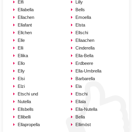
Elfi
Lilly
Ellabella
Bells
Ellachen
Emoella
Ellafant
Elsta
Ellchen
Ellschi
Elle
Ellaachen
Elli
Cinderella
Ellika
Ella-Bella
Ello
Erdbeere
Elly
Ella-Umbrella
Elsi
Barbarella
Elzi
Ela
Etschi und
Etschi
Nutella
Ellala
Ellsbells
Ella-Nutella
Ellibelli
Bella
Ellapropella
Ellimöst