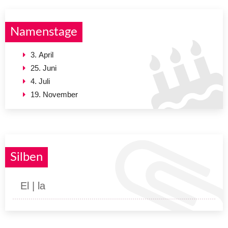
Namenstage
3. April
25. Juni
4. Juli
19. November
Silben
El | la