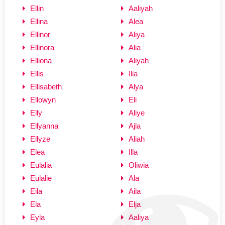
Ellin
Aaliyah
Ellina
Alea
Ellinor
Aliya
Ellinora
Alia
Elliona
Aliyah
Ellis
Ilia
Ellisabeth
Alya
Ellowyn
Eli
Elly
Aliye
Ellyanna
Ajla
Ellyze
Aliah
Elea
Illa
Eulalia
Oliwia
Eulalie
Ala
Eila
Aila
Ela
Elja
Eyla
Aaliya