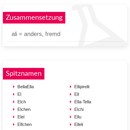
Zusammensetzung
ali = anders, fremd
Spitznamen
BellaElla
Ellipirelli
El
Ell
Elch
Ella-Tella
Elchen
Elchi
Elel
Ellu
Elfchen
Elleli