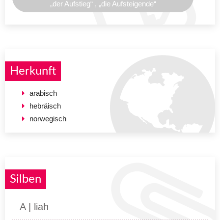
„der Aufstieg“ , „die Aufsteigende“
Herkunft
arabisch
hebräisch
norwegisch
Silben
A | liah