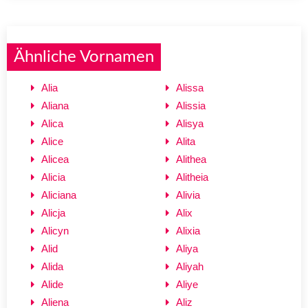
Ähnliche Vornamen
Alia
Alissa
Aliana
Alissia
Alica
Alisya
Alice
Alita
Alicea
Alithea
Alicia
Alitheia
Aliciana
Alivia
Alicja
Alix
Alicyn
Alixia
Alid
Aliya
Alida
Aliyah
Alide
Aliye
Aliena
Aliz