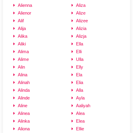
Alienna
Aliza
Alienor
Alize
Alif
Alizee
Alija
Alizia
Alika
Alizja
Aliki
Ella
Alima
Elli
Alime
Ulla
Alin
Elly
Alina
Ela
Alinah
Elia
Alinda
Alla
Alinde
Ayla
Aline
Aaliyah
Alinea
Alea
Alinka
Elea
Aliona
Ellie