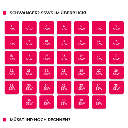
SCHWANGER? SSWS IM ÜBERBLICK!
1.
2.
3.
4.
5.
6.
7.
SSW
SSW
SSW
SSW
SSW
SSW
SSW
8.
9.
10.
11.
12.
13.
14.
SSW
SSW
SSW
SSW
SSW
SSW
SSW
15.
16.
17.
18.
19.
20.
21.
SSW
SSW
SSW
SSW
SSW
SSW
SSW
22.
23.
24.
25.
26.
27.
28.
SSW
SSW
SSW
SSW
SSW
SSW
SSW
29.
30.
31.
32.
33.
34.
35.
SSW
SSW
SSW
SSW
SSW
SSW
SSW
36.
37.
38.
39.
40.
SSW
SSW
SSW
SSW
SSW
MÜSST IHR NOCH RECHNEN?