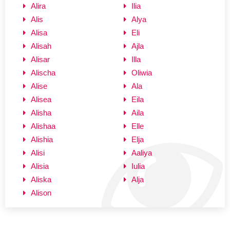
Alira
Ilia
Alis
Alya
Alisa
Eli
Alisah
Ajla
Alisar
Illa
Alischa
Oliwia
Alise
Ala
Alisea
Eila
Alisha
Aila
Alishaa
Elle
Alishia
Elja
Alisi
Aaliya
Alisia
Iulia
Aliska
Alja
Alison