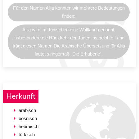
Für den Namen Alija konnten wir mehrere Bedeutungen
finden:
Alija wird im Jüdischen eine Wallfahrt genannt,
insbesondere die Rückkehr der Juden ins gelobte Land
trägt diesen Namen Die Arabische Übersetzung für Alija
lautet sinngemäß „Die Erhabene“.
Herkunft
arabisch
bosnisch
hebräisch
türkisch