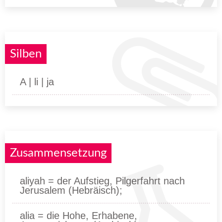
Silben
A | li | ja
Zusammensetzung
aliyah = der Aufstieg, Pilgerfahrt nach
Jerusalem (Hebräisch);
alia = die Hohe, Erhabene,