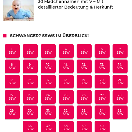
30 Mädchennamen mit V – Mit
detaillierter Bedeutung & Herkunft
SCHWANGER? SSWS IM ÜBERBLICK!
1.
2.
3.
4.
5.
6.
7.
SSW
SSW
SSW
SSW
SSW
SSW
SSW
8.
9.
10.
11.
12.
13.
14.
SSW
SSW
SSW
SSW
SSW
SSW
SSW
15.
16.
17.
18.
19.
20.
21.
SSW
SSW
SSW
SSW
SSW
SSW
SSW
22.
23.
24.
25.
26.
27.
28.
SSW
SSW
SSW
SSW
SSW
SSW
SSW
29.
30.
31.
32.
33.
34.
35.
SSW
SSW
SSW
SSW
SSW
SSW
SSW
36.
37.
38.
39.
40.
SSW
SSW
SSW
SSW
SSW