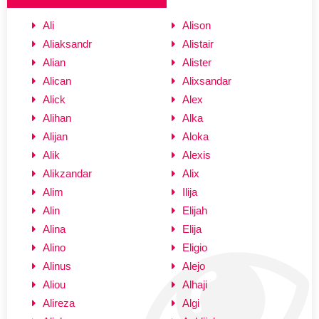
Ali
Alison
Aliaksandr
Alistair
Alian
Alister
Alican
Alixsandar
Alick
Alex
Alihan
Alka
Alijan
Aloka
Alik
Alexis
Alikzandar
Alix
Alim
Ilija
Alin
Elijah
Alina
Elija
Alino
Eligio
Alinus
Alejo
Aliou
Alhaji
Alireza
Algi