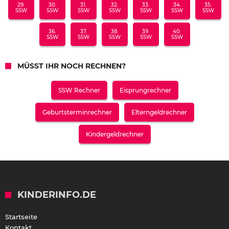
29.
30.
31.
32.
33.
34.
35.
SSW
SSW
SSW
SSW
SSW
SSW
SSW
36.
37.
38.
39.
40.
SSW
SSW
SSW
SSW
SSW
MÜSST IHR NOCH RECHNEN?
SSW Rechner
Eisprungrechner
Geburtsterminrechner
Elterngeldrechner
Kindergeldrechner
KINDERINFO.DE
Startseite
Kontakt