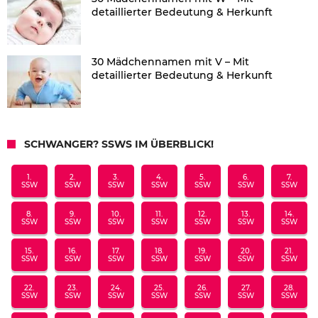
detaillierter Bedeutung & Herkunft
30 Mädchennamen mit V – Mit
detaillierter Bedeutung & Herkunft
SCHWANGER? SSWS IM ÜBERBLICK!
1.
2.
3.
4.
5.
6.
7.
SSW
SSW
SSW
SSW
SSW
SSW
SSW
8.
9.
10.
11.
12.
13.
14.
SSW
SSW
SSW
SSW
SSW
SSW
SSW
15.
16.
17.
18.
19.
20.
21.
SSW
SSW
SSW
SSW
SSW
SSW
SSW
22.
23.
24.
25.
26.
27.
28.
SSW
SSW
SSW
SSW
SSW
SSW
SSW