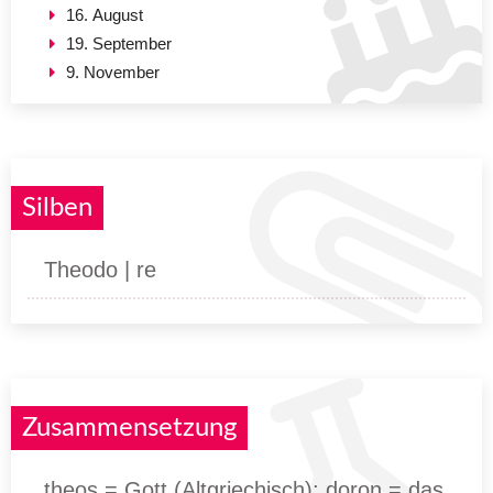
16. August
19. September
9. November
Silben
Theodo | re
Zusammensetzung
theos = Gott (Altgriechisch); doron = das