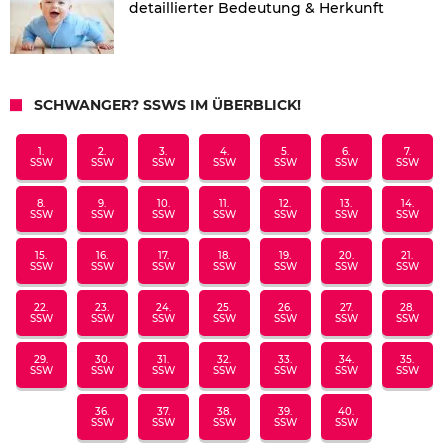
detaillierter Bedeutung & Herkunft
SCHWANGER? SSWS IM ÜBERBLICK!
1.
2.
3.
4.
5.
6.
7.
SSW
SSW
SSW
SSW
SSW
SSW
SSW
8.
9.
10.
11.
12.
13.
14.
SSW
SSW
SSW
SSW
SSW
SSW
SSW
15.
16.
17.
18.
19.
20.
21.
SSW
SSW
SSW
SSW
SSW
SSW
SSW
22.
23.
24.
25.
26.
27.
28.
SSW
SSW
SSW
SSW
SSW
SSW
SSW
29.
30.
31.
32.
33.
34.
35.
SSW
SSW
SSW
SSW
SSW
SSW
SSW
36.
37.
38.
39.
40.
SSW
SSW
SSW
SSW
SSW