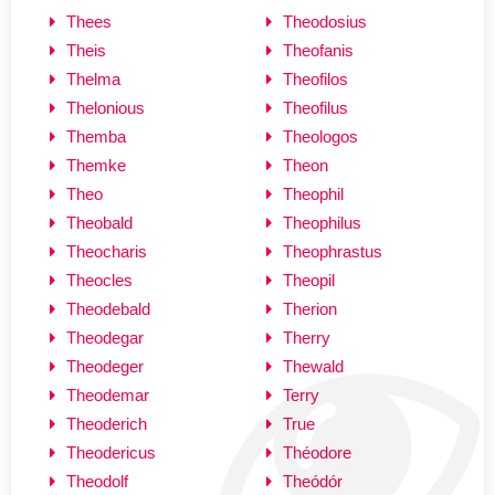
Thees
Theodosius
Theis
Theofanis
Thelma
Theofilos
Thelonious
Theofilus
Themba
Theologos
Themke
Theon
Theo
Theophil
Theobald
Theophilus
Theocharis
Theophrastus
Theocles
Theopil
Theodebald
Therion
Theodegar
Therry
Theodeger
Thewald
Theodemar
Terry
Theoderich
True
Theodericus
Théodore
Theodolf
Theódór