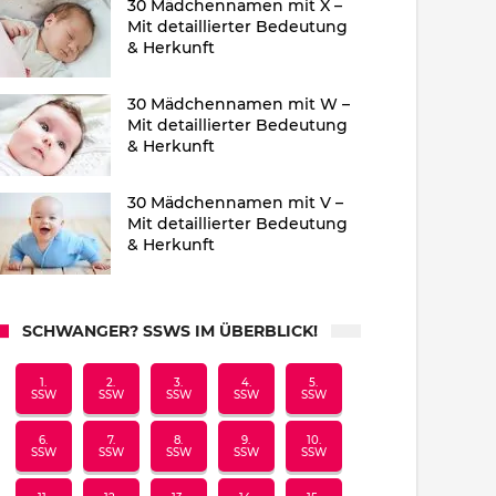
30 Mädchennamen mit X –
Mit detaillierter Bedeutung
& Herkunft
30 Mädchennamen mit W –
Mit detaillierter Bedeutung
& Herkunft
30 Mädchennamen mit V –
Mit detaillierter Bedeutung
& Herkunft
SCHWANGER? SSWS IM ÜBERBLICK!
1.
2.
3.
4.
5.
SSW
SSW
SSW
SSW
SSW
6.
7.
8.
9.
10.
SSW
SSW
SSW
SSW
SSW