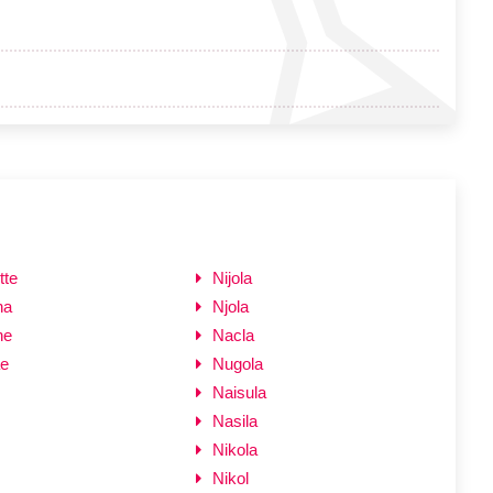
tte
Nijola
na
Njola
ne
Nacla
ae
Nugola
Naisula
Nasila
Nikola
Nikol