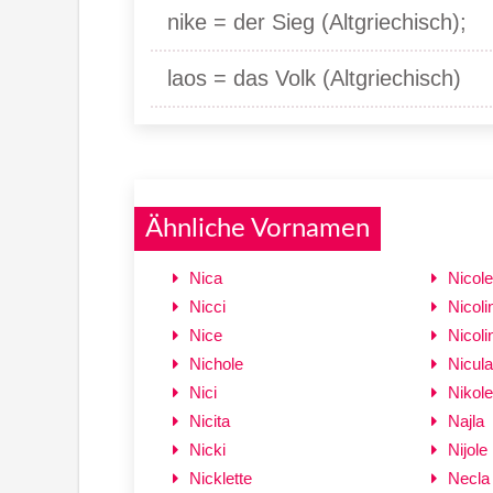
nike = der Sieg (Altgriechisch);
laos = das Volk (Altgriechisch)
Ähnliche Vornamen
Nica
Nicole
Nicci
Nicoli
Nice
Nicoli
Nichole
Nicul
Nici
Nikole
Nicita
Najla
Nicki
Nijole
Nicklette
Necla