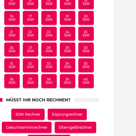
11.
12.
13.
14.
15.
SSW
SSW
SSW
SSW
SSW
16.
17.
18.
19.
20.
SSW
SSW
SSW
SSW
SSW
21.
22.
23.
24.
25.
SSW
SSW
SSW
SSW
SSW
26.
27.
28.
29.
30.
SSW
SSW
SSW
SSW
SSW
31.
32.
33.
34.
35.
SSW
SSW
SSW
SSW
SSW
36.
37.
38.
39.
40.
SSW
SSW
SSW
SSW
SSW
MÜSST IHR NOCH RECHNEN?
SSW Rechner
Eisprungrechner
Geburtsterminrechner
Elterngeldrechner