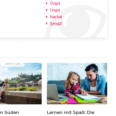
Öngül
Üngül
Nachal
Şengül
en Süden
Lernen mit Spaß: Die