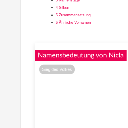
3
Namenstage
4
Silben
5
Zusammensetzung
6
Ähnliche Vornamen
Namensbedeutung von Nicla
Sieg des Volkes