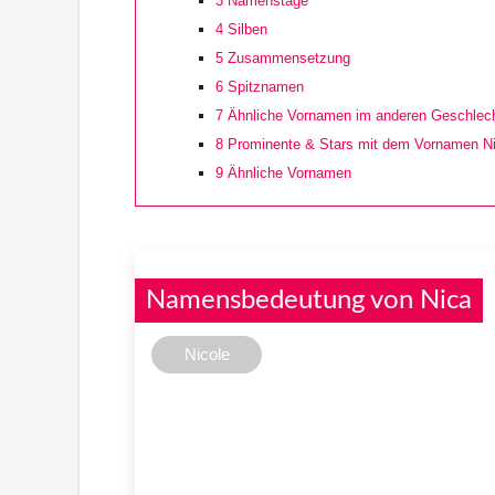
3
Namenstage
4
Silben
5
Zusammensetzung
6
Spitznamen
7
Ähnliche Vornamen im anderen Geschlec
8
Prominente & Stars mit dem Vornamen N
9
Ähnliche Vornamen
Namensbedeutung von Nica
Nicole