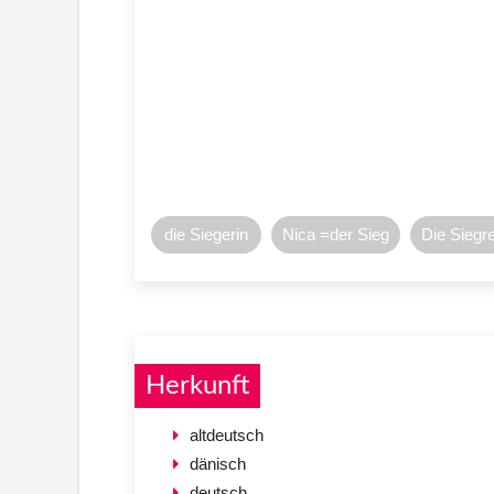
die Siegerin
Nica =der Sieg
Die Siegr
Herkunft
altdeutsch
dänisch
deutsch