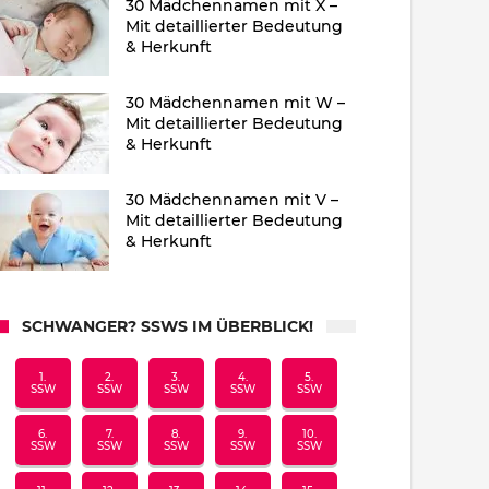
30 Mädchennamen mit X –
Mit detaillierter Bedeutung
& Herkunft
30 Mädchennamen mit W –
Mit detaillierter Bedeutung
& Herkunft
30 Mädchennamen mit V –
Mit detaillierter Bedeutung
& Herkunft
SCHWANGER? SSWS IM ÜBERBLICK!
1.
2.
3.
4.
5.
SSW
SSW
SSW
SSW
SSW
6.
7.
8.
9.
10.
SSW
SSW
SSW
SSW
SSW