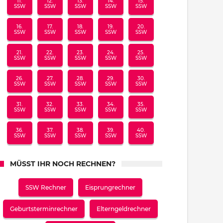
11.
12.
13.
14.
15.
SSW
SSW
SSW
SSW
SSW
16.
17.
18.
19.
20.
SSW
SSW
SSW
SSW
SSW
21.
22.
23.
24.
25.
SSW
SSW
SSW
SSW
SSW
26.
27.
28.
29.
30.
SSW
SSW
SSW
SSW
SSW
31.
32.
33.
34.
35.
SSW
SSW
SSW
SSW
SSW
36.
37.
38.
39.
40.
SSW
SSW
SSW
SSW
SSW
MÜSST IHR NOCH RECHNEN?
SSW Rechner
Eisprungrechner
Geburtsterminrechner
Elterngeldrechner