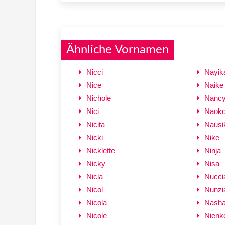
Ähnliche Vornamen
Nicci
Nayik
Nice
Naike
Nichole
Nanc
Nici
Naok
Nicita
Nausi
Nicki
Nike
Nicklette
Ninja
Nicky
Nisa
Nicla
Nucci
Nicol
Nunzi
Nicola
Nash
Nicole
Nienk