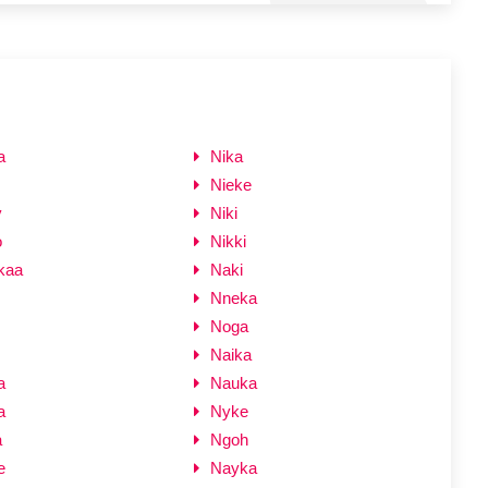
a
Nika
Nieke
y
Niki
o
Nikki
kaa
Naki
Nneka
Noga
Naika
a
Nauka
a
Nyke
a
Ngoh
e
Nayka