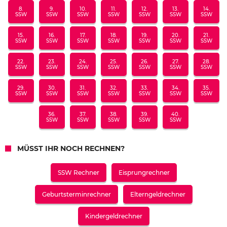
8.
9.
10.
11.
12.
13.
14.
SSW
SSW
SSW
SSW
SSW
SSW
SSW
15.
16.
17.
18.
19.
20.
21.
SSW
SSW
SSW
SSW
SSW
SSW
SSW
22.
23.
24.
25.
26.
27.
28.
SSW
SSW
SSW
SSW
SSW
SSW
SSW
29.
30.
31.
32.
33.
34.
35.
SSW
SSW
SSW
SSW
SSW
SSW
SSW
36.
37.
38.
39.
40.
SSW
SSW
SSW
SSW
SSW
MÜSST IHR NOCH RECHNEN?
SSW Rechner
Eisprungrechner
Geburtsterminrechner
Elterngeldrechner
Kindergeldrechner