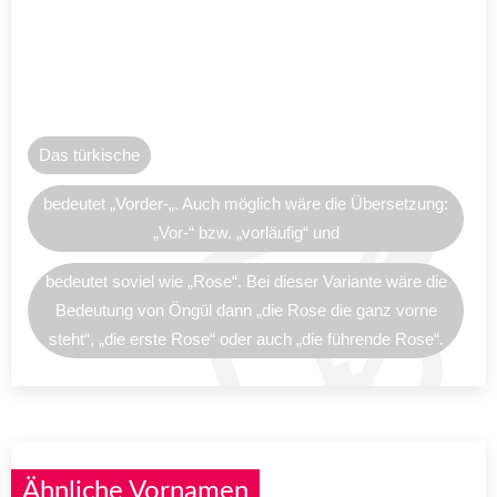
Das türkische
bedeutet „Vorder-„. Auch möglich wäre die Übersetzung:
„Vor-“ bzw. „vorläufig“ und
bedeutet soviel wie „Rose“. Bei dieser Variante wäre die
Bedeutung von Öngül dann „die Rose die ganz vorne
steht“, „die erste Rose“ oder auch „die führende Rose“.
Ähnliche Vornamen