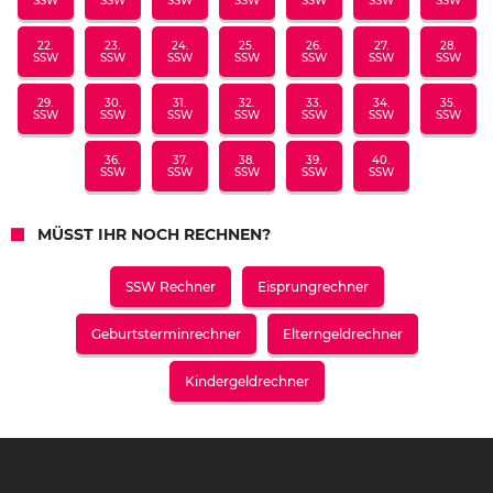
SSW
SSW
SSW
SSW
SSW
SSW
SSW
22.
23.
24.
25.
26.
27.
28.
SSW
SSW
SSW
SSW
SSW
SSW
SSW
29.
30.
31.
32.
33.
34.
35.
SSW
SSW
SSW
SSW
SSW
SSW
SSW
36.
37.
38.
39.
40.
SSW
SSW
SSW
SSW
SSW
MÜSST IHR NOCH RECHNEN?
SSW Rechner
Eisprungrechner
Geburtsterminrechner
Elterngeldrechner
Kindergeldrechner