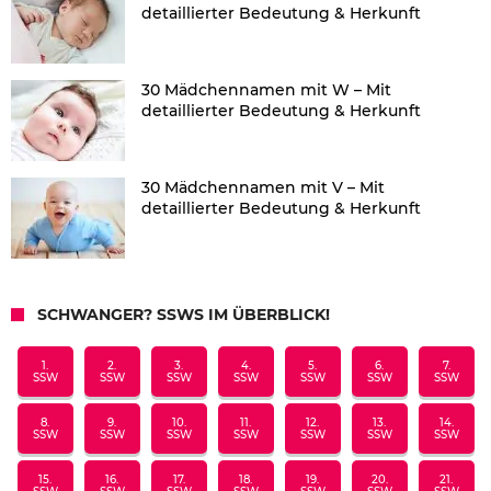
detaillierter Bedeutung & Herkunft
30 Mädchennamen mit W – Mit
detaillierter Bedeutung & Herkunft
30 Mädchennamen mit V – Mit
detaillierter Bedeutung & Herkunft
SCHWANGER? SSWS IM ÜBERBLICK!
1.
2.
3.
4.
5.
6.
7.
SSW
SSW
SSW
SSW
SSW
SSW
SSW
8.
9.
10.
11.
12.
13.
14.
SSW
SSW
SSW
SSW
SSW
SSW
SSW
15.
16.
17.
18.
19.
20.
21.