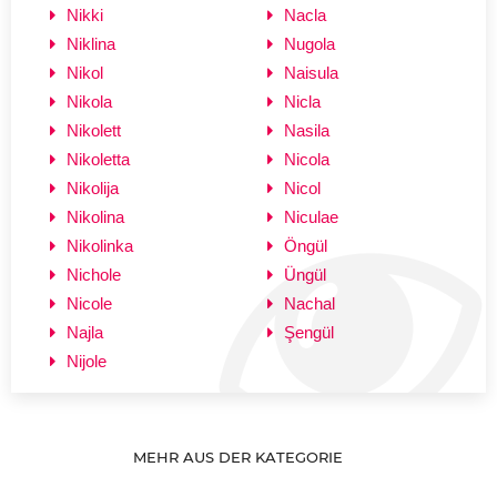
Nikki
Nacla
Niklina
Nugola
Nikol
Naisula
Nikola
Nicla
Nikolett
Nasila
Nikoletta
Nicola
Nikolija
Nicol
Nikolina
Niculae
Nikolinka
Öngül
Nichole
Üngül
Nicole
Nachal
Najla
Şengül
Nijole
MEHR AUS DER KATEGORIE