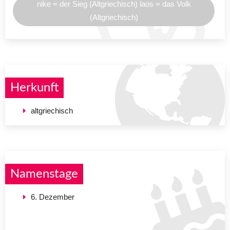
nike = der Sieg (Altgriechisch) laos = das Volk
(Altgriechisch)
Herkunft
altgriechisch
Namenstage
6. Dezember