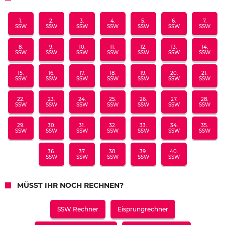
1.
2.
3.
4.
5.
6.
7.
SSW
SSW
SSW
SSW
SSW
SSW
SSW
8.
9.
10.
11.
12.
13.
14.
SSW
SSW
SSW
SSW
SSW
SSW
SSW
15.
16.
17.
18.
19.
20.
21.
SSW
SSW
SSW
SSW
SSW
SSW
SSW
22.
23.
24.
25.
26.
27.
28.
SSW
SSW
SSW
SSW
SSW
SSW
SSW
29.
30.
31.
32.
33.
34.
35.
SSW
SSW
SSW
SSW
SSW
SSW
SSW
36.
37.
38.
39.
40.
SSW
SSW
SSW
SSW
SSW
MÜSST IHR NOCH RECHNEN?
SSW Rechner
Eisprungrechner