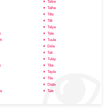
Talea
Talha
Tilla
Tilli
Talya
h
Tala
ah
Tuula
Dela
Tali
Tulay
h
Tilia
Tayla
Tila
Diala
la
Tale