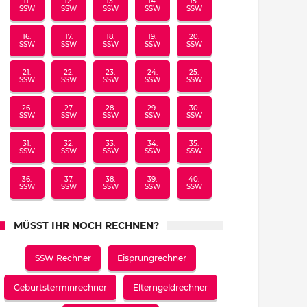
11.
12.
13.
14.
15.
SSW
SSW
SSW
SSW
SSW
16.
17.
18.
19.
20.
SSW
SSW
SSW
SSW
SSW
21.
22.
23.
24.
25.
SSW
SSW
SSW
SSW
SSW
26.
27.
28.
29.
30.
SSW
SSW
SSW
SSW
SSW
31.
32.
33.
34.
35.
SSW
SSW
SSW
SSW
SSW
36.
37.
38.
39.
40.
SSW
SSW
SSW
SSW
SSW
MÜSST IHR NOCH RECHNEN?
SSW Rechner
Eisprungrechner
Geburtsterminrechner
Elterngeldrechner