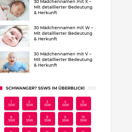
30 Mädchennamen mit X –
Mit detaillierter Bedeutung
& Herkunft
30 Mädchennamen mit W –
Mit detaillierter Bedeutung
& Herkunft
30 Mädchennamen mit V –
Mit detaillierter Bedeutung
& Herkunft
SCHWANGER? SSWS IM ÜBERBLICK!
1.
2.
3.
4.
5.
SSW
SSW
SSW
SSW
SSW
6.
7.
8.
9.
10.
SSW
SSW
SSW
SSW
SSW