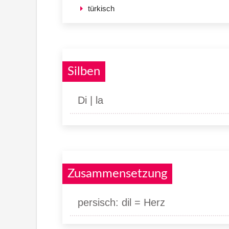
türkisch
Silben
Di | la
Zusammensetzung
persisch: dil = Herz