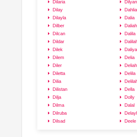
Dilaria
Dilyan
Dilay
Dahlia
Dilayla
Dalia
Dilber
Daliah
Dilcan
Dalila
Dildar
Dalila
Dilek
Daliy
Dilem
Delia
Diler
Deliah
Diletta
Delila
Dilia
Delila
Dilistan
Della
Dilja
Dolly
Dilma
Dalal
Dilruba
Delay
Dilsad
Deele