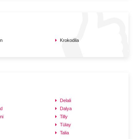
en
Krokodila
Delali
ad
Dalya
ni
Tilly
Tülay
Talia