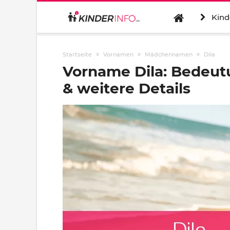
Kind
Startseite
Vornamen
Mädchennamen
Dila
Vorname Dila: Bedeut
& weitere Details