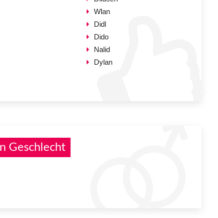
Wlan
Didl
Dido
Nalid
Dylan
n Geschlecht