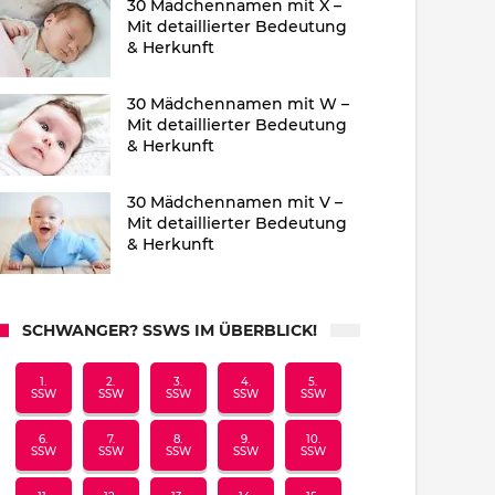
30 Mädchennamen mit X –
Mit detaillierter Bedeutung
& Herkunft
30 Mädchennamen mit W –
Mit detaillierter Bedeutung
& Herkunft
30 Mädchennamen mit V –
Mit detaillierter Bedeutung
& Herkunft
SCHWANGER? SSWS IM ÜBERBLICK!
1.
2.
3.
4.
5.
SSW
SSW
SSW
SSW
SSW
6.
7.
8.
9.
10.
SSW
SSW
SSW
SSW
SSW