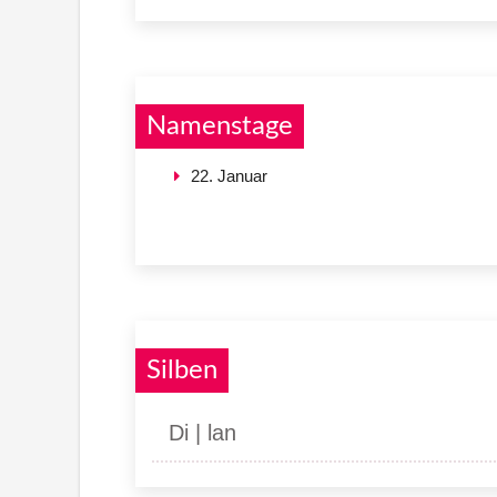
Namenstage
22. Januar
Silben
Di | lan