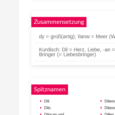
Zusammensetzung
dy = groß(artig); Ilanw = Meer (W
Kurdisch: Dil = Herz, Liebe, -an 
Bringer (= Liebesbringer)
Spitznamen
Dili
Dilan
Dilo
Dilano
Dilocan und
Dillen