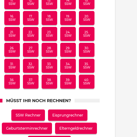
11.
12.
13.
14.
15.
SSW
SSW
SSW
SSW
SSW
16.
17.
18.
19.
20.
SSW
SSW
SSW
SSW
SSW
21.
22.
23.
24.
25.
SSW
SSW
SSW
SSW
SSW
26.
27.
28.
29.
30.
SSW
SSW
SSW
SSW
SSW
31.
32.
33.
34.
35.
SSW
SSW
SSW
SSW
SSW
36.
37.
38.
39.
40.
SSW
SSW
SSW
SSW
SSW
MÜSST IHR NOCH RECHNEN?
SSW Rechner
Eisprungrechner
Geburtsterminrechner
Elterngeldrechner