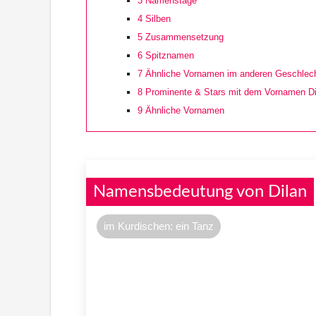
3
Namenstage
4
Silben
5
Zusammensetzung
6
Spitznamen
7
Ähnliche Vornamen im anderen Geschlec
8
Prominente & Stars mit dem Vornamen Di
9
Ähnliche Vornamen
Namensbedeutung von Dilan
im Kurdischen: ein Tanz