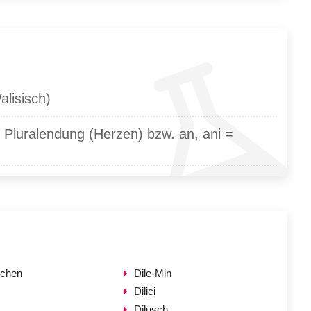
alisisch)
= Pluralendung (Herzen) bzw. an, ani =
schen
Dile-Min
Dilici
Dilusch