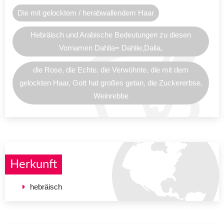
Die mit gelocktem / herabwallendem Haar
Hebräisch und Arabische Bedeutungen zu diesen
Vornamen Dahlia= Dahlie,Dalia,
die Rose, die Echte, die Verwöhnte, die mit dem
gelockten Haar, Gott hat großes getan, die Zuckererbse,
Weinrebbe
Herkunft
hebräisch