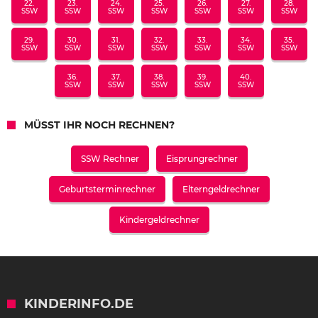
22.
23.
24.
25.
26.
27.
28.
SSW
SSW
SSW
SSW
SSW
SSW
SSW
29.
30.
31.
32.
33.
34.
35.
SSW
SSW
SSW
SSW
SSW
SSW
SSW
36.
37.
38.
39.
40.
SSW
SSW
SSW
SSW
SSW
MÜSST IHR NOCH RECHNEN?
SSW Rechner
Eisprungrechner
Geburtsterminrechner
Elterngeldrechner
Kindergeldrechner
KINDERINFO.DE