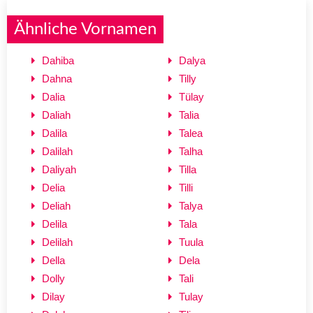
Ähnliche Vornamen
Dahiba
Dalya
Dahna
Tilly
Dalia
Tülay
Daliah
Talia
Dalila
Talea
Dalilah
Talha
Daliyah
Tilla
Delia
Tilli
Deliah
Talya
Delila
Tala
Delilah
Tuula
Della
Dela
Dolly
Tali
Dilay
Tulay