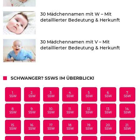
30 Mädchennamen mit W – Mit
detaillierter Bedeutung & Herkunft
30 Mädchennamen mit V – Mit
detaillierter Bedeutung & Herkunft
SCHWANGER? SSWS IM ÜBERBLICK!
1.
2.
3.
4.
5.
6.
7.
SSW
SSW
SSW
SSW
SSW
SSW
SSW
8.
9.
10.
11.
12.
13.
14.
SSW
SSW
SSW
SSW
SSW
SSW
SSW
15.
16.
17.
18.
19.
20.
21.
SSW
SSW
SSW
SSW
SSW
SSW
SSW