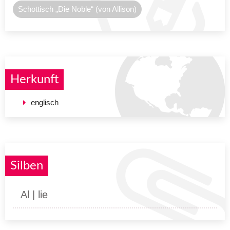
Schottisch „Die Noble“ (von Allison)
Herkunft
englisch
Silben
Al | lie