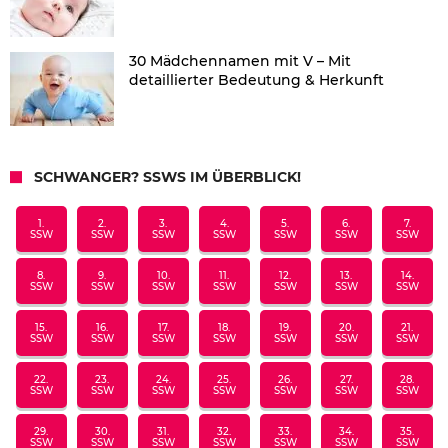
30 Mädchennamen mit V – Mit
detaillierter Bedeutung & Herkunft
SCHWANGER? SSWS IM ÜBERBLICK!
1.
2.
3.
4.
5.
6.
7.
SSW
SSW
SSW
SSW
SSW
SSW
SSW
8.
9.
10.
11.
12.
13.
14.
SSW
SSW
SSW
SSW
SSW
SSW
SSW
15.
16.
17.
18.
19.
20.
21.
SSW
SSW
SSW
SSW
SSW
SSW
SSW
22.
23.
24.
25.
26.
27.
28.
SSW
SSW
SSW
SSW
SSW
SSW
SSW
29.
30.
31.
32.
33.
34.
35.
SSW
SSW
SSW
SSW
SSW
SSW
SSW