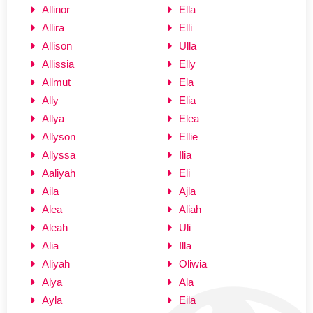
Allinor
Ella
Allira
Elli
Allison
Ulla
Allissia
Elly
Allmut
Ela
Ally
Elia
Allya
Elea
Allyson
Ellie
Allyssa
Ilia
Aaliyah
Eli
Aila
Ajla
Alea
Aliah
Aleah
Uli
Alia
Illa
Aliyah
Oliwia
Alya
Ala
Ayla
Eila