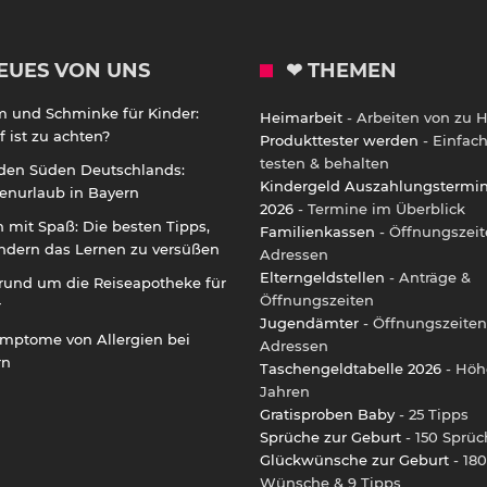
EUES VON UNS
❤ THEMEN
m und Schminke für Kinder:
Heimarbeit
- Arbeiten von zu 
 ist zu achten?
Produkttester werden
- Einfac
testen & behalten
 den Süden Deutschlands:
Kindergeld Auszahlungstermi
enurlaub in Bayern
2026
- Termine im Überblick
 mit Spaß: Die besten Tipps,
Familienkassen
- Öffnungszeit
ndern das Lernen zu versüßen
Adressen
Elterngeldstellen
- Anträge &
rund um die Reiseapotheke für
Öffnungszeiten
r
Jugendämter
- Öffnungszeiten
ymptome von Allergien bei
Adressen
rn
Taschengeldtabelle 2026
- Höh
Jahren
Gratisproben Baby
- 25 Tipps
Sprüche zur Geburt
- 150 Sprüc
Glückwünsche zur Geburt
- 180
Wünsche & 9 Tipps