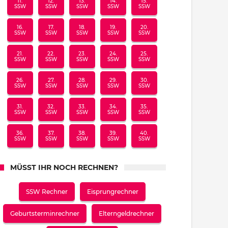
11.
12.
13.
14.
15.
SSW
SSW
SSW
SSW
SSW
16.
17.
18.
19.
20.
SSW
SSW
SSW
SSW
SSW
21.
22.
23.
24.
25.
SSW
SSW
SSW
SSW
SSW
26.
27.
28.
29.
30.
SSW
SSW
SSW
SSW
SSW
31.
32.
33.
34.
35.
SSW
SSW
SSW
SSW
SSW
36.
37.
38.
39.
40.
SSW
SSW
SSW
SSW
SSW
MÜSST IHR NOCH RECHNEN?
SSW Rechner
Eisprungrechner
Geburtsterminrechner
Elterngeldrechner