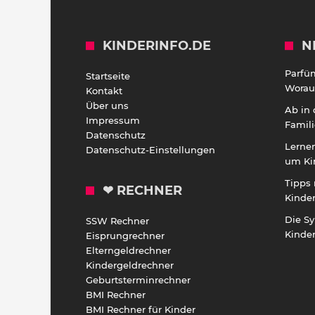
KINDERINFO.DE
N
Parfü
Startseite
Worauf
Kontakt
Über uns
Ab in
Impressum
Famili
Datenschutz
Lernen
Datenschutz-Einstellungen
um Ki
Tipps 
❤ RECHNER
Kinde
Die S
SSW Rechner
Kinde
Eisprungrechner
Elterngeldrechner
Kindergeldrechner
Geburtsterminrechner
BMI Rechner
BMI Rechner für Kinder