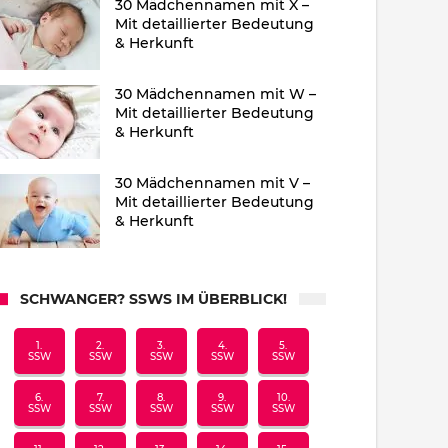
30 Mädchennamen mit X –
Mit detaillierter Bedeutung
& Herkunft
30 Mädchennamen mit W –
Mit detaillierter Bedeutung
& Herkunft
30 Mädchennamen mit V –
Mit detaillierter Bedeutung
& Herkunft
SCHWANGER? SSWS IM ÜBERBLICK!
1.
2.
3.
4.
5.
SSW
SSW
SSW
SSW
SSW
6.
7.
8.
9.
10.
SSW
SSW
SSW
SSW
SSW