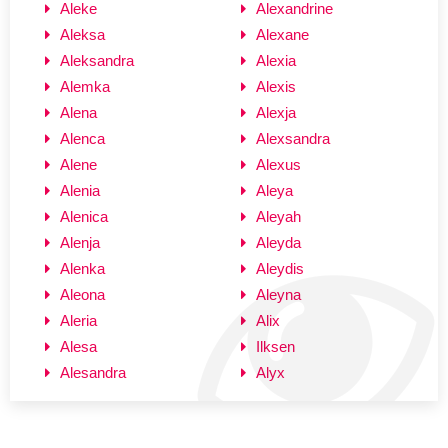
Aleke
Alexandrine
Aleksa
Alexane
Aleksandra
Alexia
Alemka
Alexis
Alena
Alexja
Alenca
Alexsandra
Alene
Alexus
Alenia
Aleya
Alenica
Aleyah
Alenja
Aleyda
Alenka
Aleydis
Aleona
Aleyna
Aleria
Alix
Alesa
Ilksen
Alesandra
Alyx