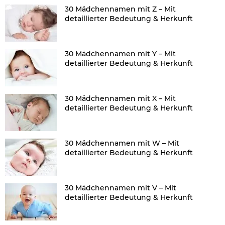
30 Mädchennamen mit Z – Mit
detaillierter Bedeutung & Herkunft
30 Mädchennamen mit Y – Mit
detaillierter Bedeutung & Herkunft
30 Mädchennamen mit X – Mit
detaillierter Bedeutung & Herkunft
30 Mädchennamen mit W – Mit
detaillierter Bedeutung & Herkunft
30 Mädchennamen mit V – Mit
detaillierter Bedeutung & Herkunft