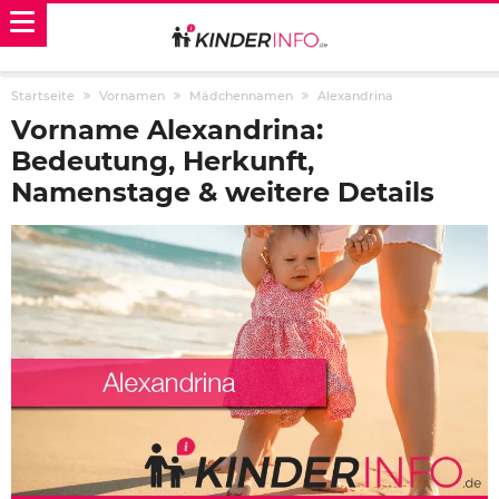
Startseite
Vornamen
Mädchennamen
Alexandrina
Vorname Alexandrina:
Bedeutung, Herkunft,
Namenstage & weitere Details