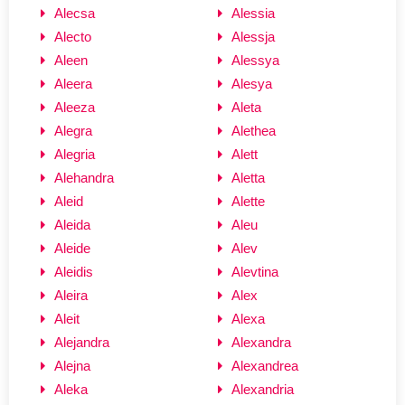
Alecsa
Alessia
Alecto
Alessja
Aleen
Alessya
Aleera
Alesya
Aleeza
Aleta
Alegra
Alethea
Alegria
Alett
Alehandra
Aletta
Aleid
Alette
Aleida
Aleu
Aleide
Alev
Aleidis
Alevtina
Aleira
Alex
Aleit
Alexa
Alejandra
Alexandra
Alejna
Alexandrea
Aleka
Alexandria