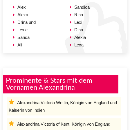
Alex
Sandica
Alexa
Rina
Drina und
Lexi
Lexie
Dina
Sanda
Alexia
Ali
Lexa
Prominente & Stars mit dem
Vornamen Alexandrina
Alexandrina Victoria Wettin, Königin von England und
Kaiserin von Indien
Alexandrina Victoria of Kent, Königin von England