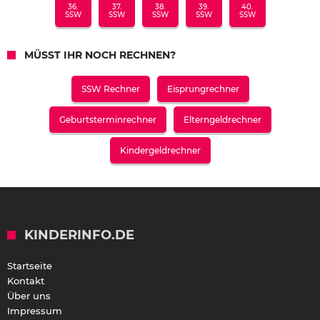
36.
37.
38.
39.
40.
SSW
SSW
SSW
SSW
SSW
MÜSST IHR NOCH RECHNEN?
SSW Rechner
Eisprungrechner
Geburtsterminrechner
Elterngeldrechner
Kindergeldrechner
KINDERINFO.DE
Startseite
Kontakt
Über uns
Impressum