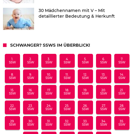
30 Mädchennamen mit V – Mit
detaillierter Bedeutung & Herkunft
SCHWANGER? SSWS IM ÜBERBLICK!
1.
2.
3.
4.
5.
6.
7.
SSW
SSW
SSW
SSW
SSW
SSW
SSW
8.
9.
10.
11.
12.
13.
14.
SSW
SSW
SSW
SSW
SSW
SSW
SSW
15.
16.
17.
18.
19.
20.
21.
SSW
SSW
SSW
SSW
SSW
SSW
SSW
22.
23.
24.
25.
26.
27.
28.
SSW
SSW
SSW
SSW
SSW
SSW
SSW
29.
30.
31.
32.
33.
34.
35.
SSW
SSW
SSW
SSW
SSW
SSW
SSW