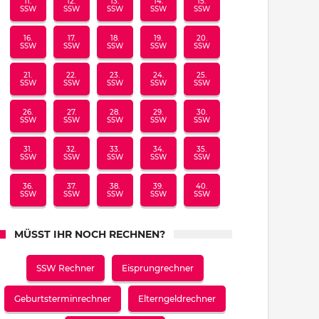
11.
12.
13.
14.
15.
SSW
SSW
SSW
SSW
SSW
16.
17.
18.
19.
20.
SSW
SSW
SSW
SSW
SSW
21.
22.
23.
24.
25.
SSW
SSW
SSW
SSW
SSW
26.
27.
28.
29.
30.
SSW
SSW
SSW
SSW
SSW
31.
32.
33.
34.
35.
SSW
SSW
SSW
SSW
SSW
36.
37.
38.
39.
40.
SSW
SSW
SSW
SSW
SSW
MÜSST IHR NOCH RECHNEN?
SSW Rechner
Eisprungrechner
Geburtsterminrechner
Elterngeldrechner