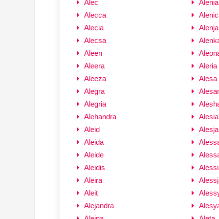
Alec
Alenia
Alecca
Alenic
Alecia
Alenja
Alecsa
Alenk
Aleen
Aleon
Aleera
Aleria
Aleeza
Alesa
Alegra
Alesa
Alegria
Alesh
Alehandra
Alesia
Aleid
Alesja
Aleida
Aless
Aleide
Aless
Aleidis
Alessi
Aleira
Alessj
Aleit
Aless
Alejandra
Alesy
Alejna
Aleta