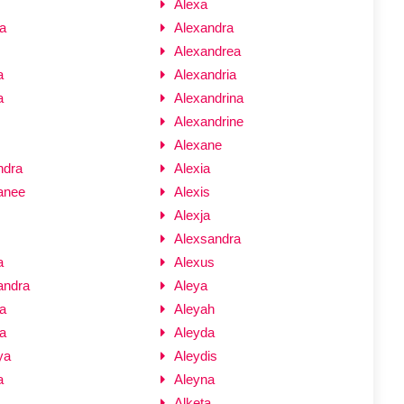
Alexa
a
Alexandra
Alexandrea
a
Alexandria
a
Alexandrina
Alexandrine
Alexane
ndra
Alexia
anee
Alexis
Alexja
Alexsandra
a
Alexus
andra
Aleya
a
Aleyah
a
Aleyda
ya
Aleydis
a
Aleyna
Alketa