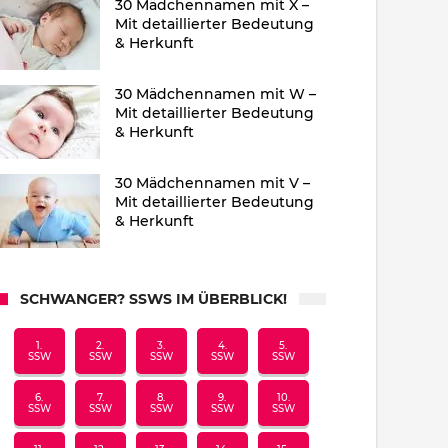
30 Mädchennamen mit X –
Mit detaillierter Bedeutung
& Herkunft
30 Mädchennamen mit W –
Mit detaillierter Bedeutung
& Herkunft
30 Mädchennamen mit V –
Mit detaillierter Bedeutung
& Herkunft
SCHWANGER? SSWS IM ÜBERBLICK!
1.
2.
3.
4.
5.
SSW
SSW
SSW
SSW
SSW
6.
7.
8.
9.
10.
SSW
SSW
SSW
SSW
SSW