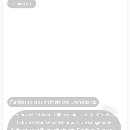
Zuerst du
Für Ilksen gibt es mehr als eine Übersetzung:
Der türkische Ausdruck ilk bedeutet „erste(r, s)“ und das
türkische Wort sen steht für „du“. Die sinngemäße
Bedeutung von Ilksen wäre in dem Fall dann „Zuerst du.“.