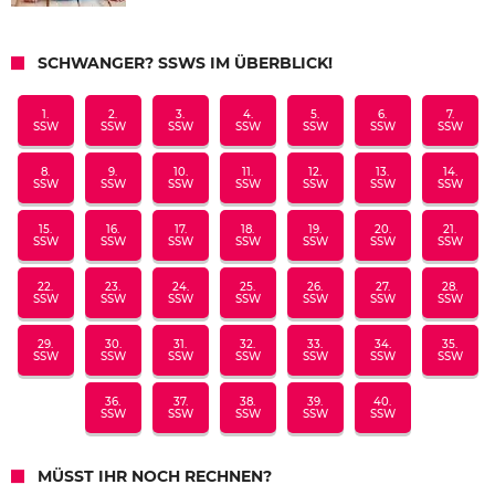
SCHWANGER? SSWS IM ÜBERBLICK!
1.
2.
3.
4.
5.
6.
7.
SSW
SSW
SSW
SSW
SSW
SSW
SSW
8.
9.
10.
11.
12.
13.
14.
SSW
SSW
SSW
SSW
SSW
SSW
SSW
15.
16.
17.
18.
19.
20.
21.
SSW
SSW
SSW
SSW
SSW
SSW
SSW
22.
23.
24.
25.
26.
27.
28.
SSW
SSW
SSW
SSW
SSW
SSW
SSW
29.
30.
31.
32.
33.
34.
35.
SSW
SSW
SSW
SSW
SSW
SSW
SSW
36.
37.
38.
39.
40.
SSW
SSW
SSW
SSW
SSW
MÜSST IHR NOCH RECHNEN?