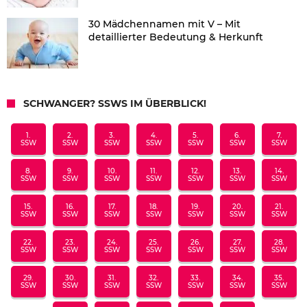
30 Mädchennamen mit V – Mit
detaillierter Bedeutung & Herkunft
SCHWANGER? SSWS IM ÜBERBLICK!
1.
2.
3.
4.
5.
6.
7.
SSW
SSW
SSW
SSW
SSW
SSW
SSW
8.
9.
10.
11.
12.
13.
14.
SSW
SSW
SSW
SSW
SSW
SSW
SSW
15.
16.
17.
18.
19.
20.
21.
SSW
SSW
SSW
SSW
SSW
SSW
SSW
22.
23.
24.
25.
26.
27.
28.
SSW
SSW
SSW
SSW
SSW
SSW
SSW
29.
30.
31.
32.
33.
34.
35.
SSW
SSW
SSW
SSW
SSW
SSW
SSW