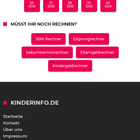
36.
37.
38.
39.
40.
SSW
SSW
SSW
SSW
SSW
MÜSST IHR NOCH RECHNEN?
SSW Rechner
Eisprungrechner
Geburtsterminrechner
Elterngeldrechner
Kindergeldrechner
KINDERINFO.DE
Startseite
Kontakt
Über uns
Impressum