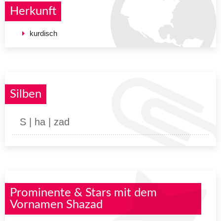
Herkunft
kurdisch
Silben
S | ha | zad
Prominente & Stars mit dem
Vornamen Shazad