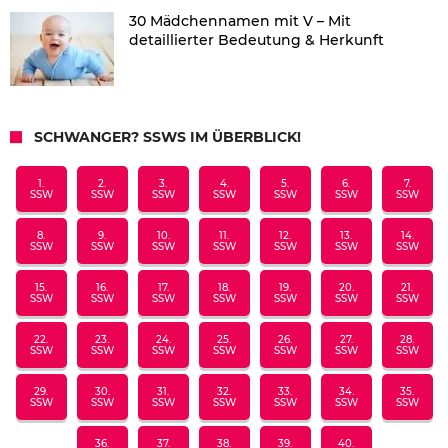
30 Mädchennamen mit V – Mit
detaillierter Bedeutung & Herkunft
SCHWANGER? SSWS IM ÜBERBLICK!
1.
2.
3.
4.
5.
6.
7.
SSW
SSW
SSW
SSW
SSW
SSW
SSW
8.
9.
10.
11.
12.
13.
14.
SSW
SSW
SSW
SSW
SSW
SSW
SSW
15.
16.
17.
18.
19.
20.
21.
SSW
SSW
SSW
SSW
SSW
SSW
SSW
22.
23.
24.
25.
26.
27.
28.
SSW
SSW
SSW
SSW
SSW
SSW
SSW
29.
30.
31.
32.
33.
34.
35.
SSW
SSW
SSW
SSW
SSW
SSW
SSW
36.
37.
38.
39.
40.