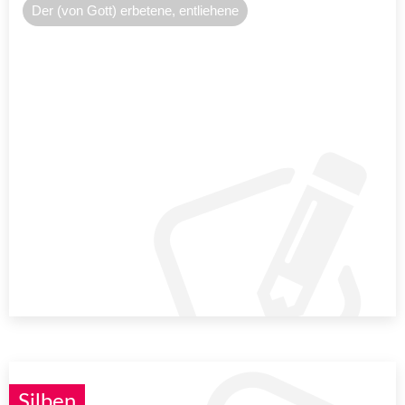
Der (von Gott) erbetene, entliehene
Silben