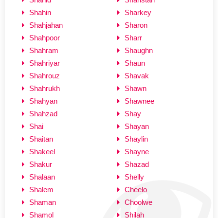
Shahin
Sharkey
Shahjahan
Sharon
Shahpoor
Sharr
Shahram
Shaughn
Shahriyar
Shaun
Shahrouz
Shavak
Shahrukh
Shawn
Shahyan
Shawnee
Shahzad
Shay
Shai
Shayan
Shaitan
Shaylin
Shakeel
Shayne
Shakur
Shazad
Shalaan
Shelly
Shalem
Cheelo
Shaman
Choolwe
Shamol
Shilah