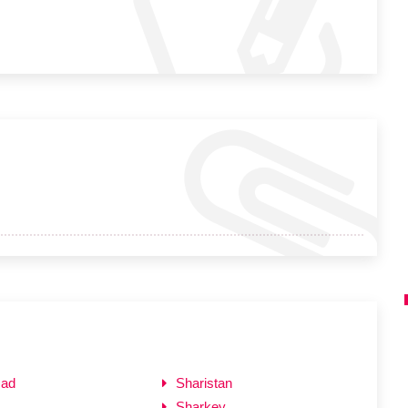
zad
Sharistan
Sharkey