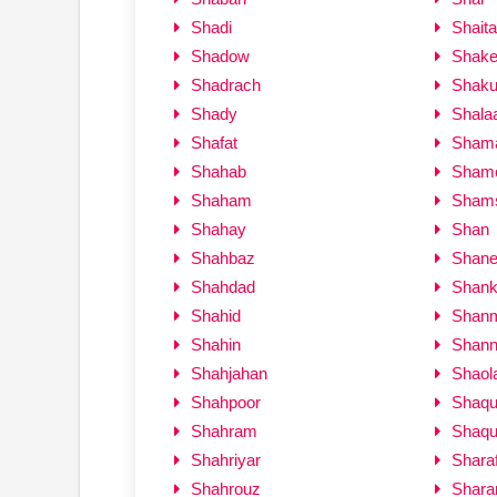
Shadi
Shait
Shadow
Shake
Shadrach
Shaku
Shady
Shala
Shafat
Sham
Shahab
Sham
Shaham
Shams
Shahay
Shan
Shahbaz
Shan
Shahdad
Shank
Shahid
Shan
Shahin
Shan
Shahjahan
Shaol
Shahpoor
Shaqu
Shahram
Shaqui
Shahriyar
Sharaf
Shahrouz
Shara