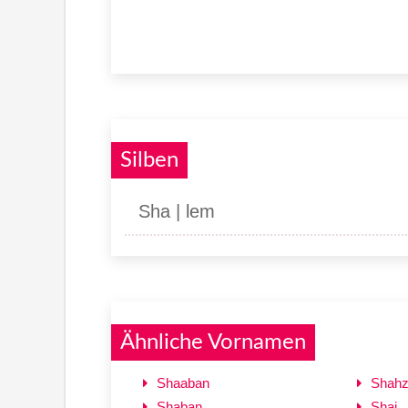
Silben
Sha | lem
Ähnliche Vornamen
Shaaban
Shah
Shaban
Shai