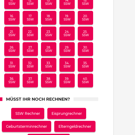
11.
12.
13.
14.
15.
SSW
SSW
SSW
SSW
SSW
16.
17.
18.
19.
20.
SSW
SSW
SSW
SSW
SSW
21.
22.
23.
24.
25.
SSW
SSW
SSW
SSW
SSW
26.
27.
28.
29.
30.
SSW
SSW
SSW
SSW
SSW
31.
32.
33.
34.
35.
SSW
SSW
SSW
SSW
SSW
36.
37.
38.
39.
40.
SSW
SSW
SSW
SSW
SSW
MÜSST IHR NOCH RECHNEN?
SSW Rechner
Eisprungrechner
Geburtsterminrechner
Elterngeldrechner