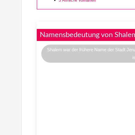
3
Ähnliche Vornamen
Namensbedeutung von Shale
Shalem war der frühere Name der Stadt Jerus
i