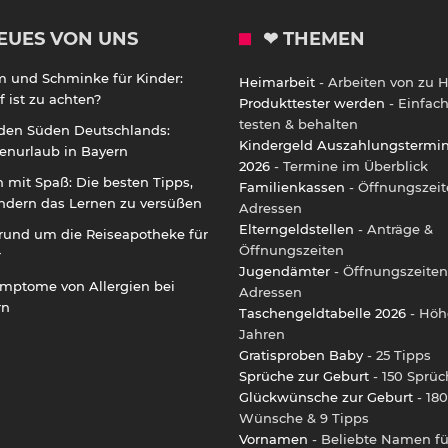
EUES VON UNS
❤ THEMEN
m und Schminke für Kinder:
Heimarbeit
- Arbeiten von zu 
 ist zu achten?
Produkttester werden
- Einfac
testen & behalten
 den Süden Deutschlands:
Kindergeld Auszahlungstermi
enurlaub in Bayern
2026
- Termine im Überblick
 mit Spaß: Die besten Tipps,
Familienkassen
- Öffnungszeit
ndern das Lernen zu versüßen
Adressen
Elterngeldstellen
- Anträge &
rund um die Reiseapotheke für
Öffnungszeiten
r
Jugendämter
- Öffnungszeiten
ymptome von Allergien bei
Adressen
rn
Taschengeldtabelle 2026
- Höh
Jahren
Gratisproben Baby
- 25 Tipps
Sprüche zur Geburt
- 150 Sprüc
Glückwünsche zur Geburt
- 180
Wünsche & 9 Tipps
Vornamen
- Beliebte Namen fü