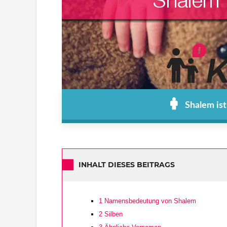
Shalem is
INHALT DIESES BEITRAGS
1
Namensbedeutung von Shalem
2
Silben