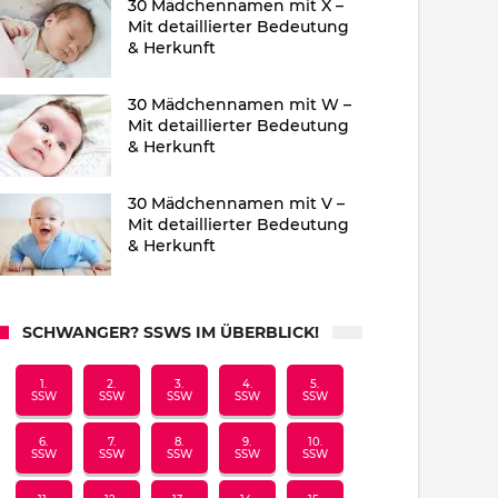
30 Mädchennamen mit X –
Mit detaillierter Bedeutung
& Herkunft
30 Mädchennamen mit W –
Mit detaillierter Bedeutung
& Herkunft
30 Mädchennamen mit V –
Mit detaillierter Bedeutung
& Herkunft
SCHWANGER? SSWS IM ÜBERBLICK!
1.
2.
3.
4.
5.
SSW
SSW
SSW
SSW
SSW
6.
7.
8.
9.
10.
SSW
SSW
SSW
SSW
SSW