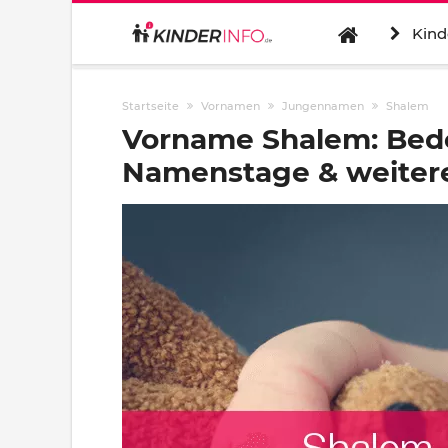
Kind
Startseite
Vornamen
Jungennamen
Shalem
Vorname Shalem: Bede
Namenstage & weitere