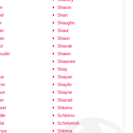
an
Sharon
el
Sharr
r
Shaughn
an
Shaul
an
Shaun
ol
Shavak
udin
Shawn
Shawnee
e
Shay
ar
Shayan
min
Shaylin
non
Shayne
an
Shazad
eel
Shlomo
lle
Schlomo
at
Schelomoh
nya
Shloma