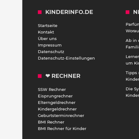
KINDERINFO.DE
N
Parfü
Startseite
Worauf
Kontakt
Über uns
Ab in
Impressum
Famili
Datenschutz
Lernen
Datenschutz-Einstellungen
um Ki
Tipps 
❤ RECHNER
Kinde
Die S
SSW Rechner
Kinde
Eisprungrechner
Elterngeldrechner
Kindergeldrechner
Geburtsterminrechner
BMI Rechner
BMI Rechner für Kinder