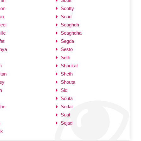
min
Scott
non
Scotty
an
Sead
eel
Seaghdh
lle
Seaghdha
at
Segda
nya
Sesto
Seth
m
Shaukat
tan
Sheth
ey
Shouta
n
Sid
Souta
ghn
Sedat
Suat
n
Sejad
ak