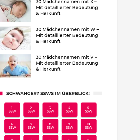
30 Mädchennamen mit X –
Mit detaillierter Bedeutung
& Herkunft
30 Mädchennamen mit W –
Mit detaillierter Bedeutung
& Herkunft
30 Mädchennamen mit V –
Mit detaillierter Bedeutung
& Herkunft
SCHWANGER? SSWS IM ÜBERBLICK!
1.
2.
3.
4.
5.
SSW
SSW
SSW
SSW
SSW
6.
7.
8.
9.
10.
SSW
SSW
SSW
SSW
SSW