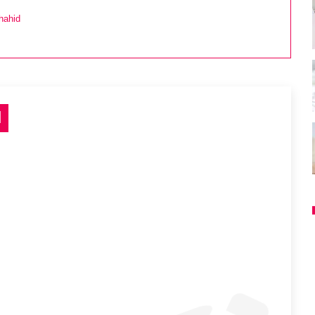
hahid
d