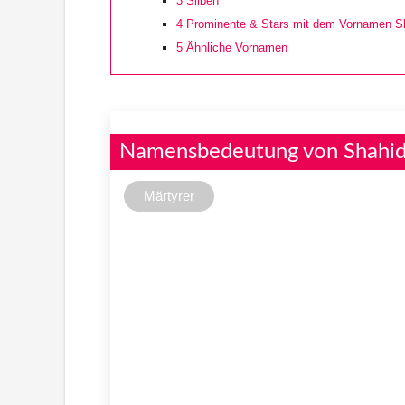
3
Silben
4
Prominente & Stars mit dem Vornamen S
5
Ähnliche Vornamen
Namensbedeutung von Shahi
Märtyrer