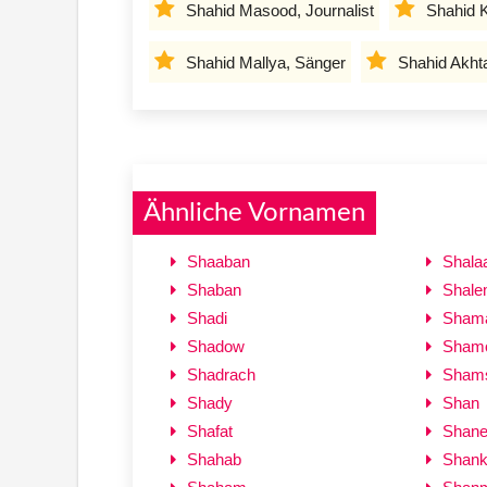
Shahid Masood, Journalist
Shahid 
Shahid Mallya, Sänger
Shahid Akht
Ähnliche Vornamen
Shaaban
Shala
Shaban
Shal
Shadi
Sham
Shadow
Sham
Shadrach
Shams
Shady
Shan
Shafat
Shan
Shahab
Shank