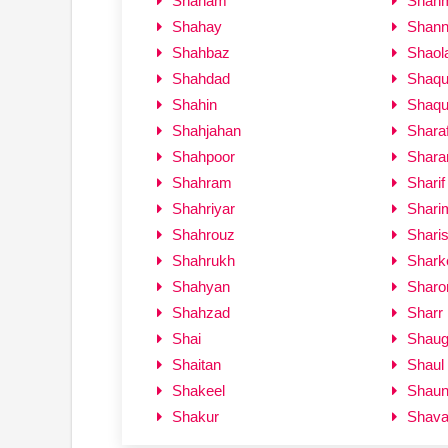
Shaham
Shan
Shahay
Shan
Shahbaz
Shaol
Shahdad
Shaqu
Shahin
Shaqui
Shahjahan
Sharaf
Shahpoor
Shara
Shahram
Sharif
Shahriyar
Shari
Shahrouz
Sharis
Shahrukh
Shark
Shahyan
Sharo
Shahzad
Sharr
Shai
Shau
Shaitan
Shaul
Shakeel
Shau
Shakur
Shav