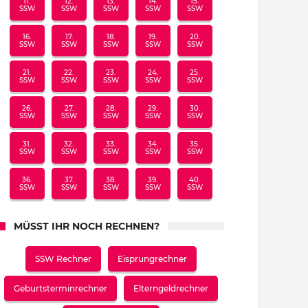
11.
12.
13.
14.
15.
SSW
SSW
SSW
SSW
SSW
16.
17.
18.
19.
20.
SSW
SSW
SSW
SSW
SSW
21.
22.
23.
24.
25.
SSW
SSW
SSW
SSW
SSW
26.
27.
28.
29.
30.
SSW
SSW
SSW
SSW
SSW
31.
32.
33.
34.
35.
SSW
SSW
SSW
SSW
SSW
36.
37.
38.
39.
40.
SSW
SSW
SSW
SSW
SSW
MÜSST IHR NOCH RECHNEN?
SSW Rechner
Eisprungrechner
Geburtsterminrechner
Elterngeldrechner