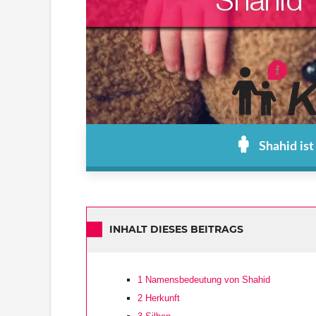
Shahid is
INHALT DIESES BEITRAGS
1
Namensbedeutung von Shahid
2
Herkunft