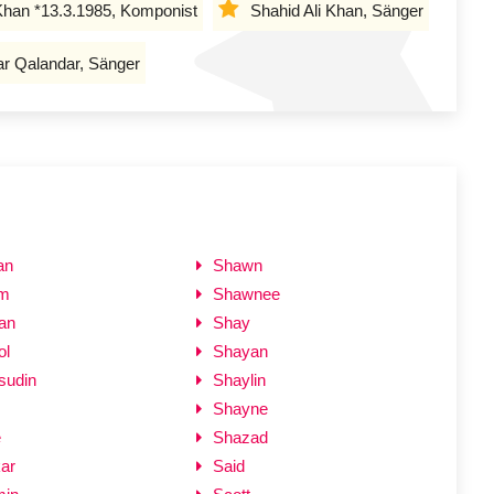
Khan *13.3.1985, Komponist
Shahid Ali Khan, Sänger
ar Qalandar, Sänger
an
Shawn
em
Shawnee
an
Shay
ol
Shayan
udin
Shaylin
Shayne
e
Shazad
ar
Said