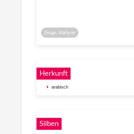
Zeuge, Märtyrer
Herkunft
arabisch
Silben