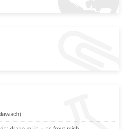
slawisch)
de; drago mi je = es freut mich