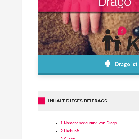
Drago ist
INHALT DIESES BEITRAGS
1
Namensbedeutung von Drago
2
Herkunft