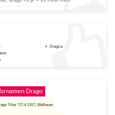
l
Dragica
bert
i
 Vornamen Drago
ago Tršar *27.4.1927, Bildhauer