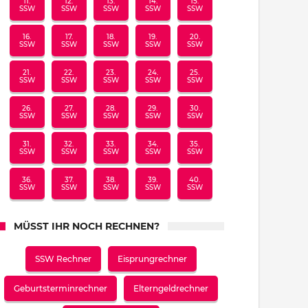
11.
12.
13.
14.
15.
SSW
SSW
SSW
SSW
SSW
16.
17.
18.
19.
20.
SSW
SSW
SSW
SSW
SSW
21.
22.
23.
24.
25.
SSW
SSW
SSW
SSW
SSW
26.
27.
28.
29.
30.
SSW
SSW
SSW
SSW
SSW
31.
32.
33.
34.
35.
SSW
SSW
SSW
SSW
SSW
36.
37.
38.
39.
40.
SSW
SSW
SSW
SSW
SSW
MÜSST IHR NOCH RECHNEN?
SSW Rechner
Eisprungrechner
Geburtsterminrechner
Elterngeldrechner