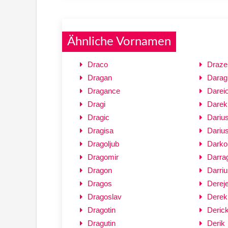
Ähnliche Vornamen
Draco
Draze
Dragan
Darag
Dragance
Darei
Dragi
Darek
Dragic
Dariu
Dragisa
Dariu
Dragoljub
Darko
Dragomir
Darra
Dragon
Darriu
Dragos
Derej
Dragoslav
Derek
Dragotin
Deric
Dragutin
Derik