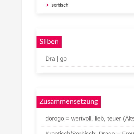
serbisch
Silben
Dra | go
Zusammensetzung
dorogo = wertvoll, lieb, teuer (Alt
Kroatisch/Serbisch: Drago = Freu