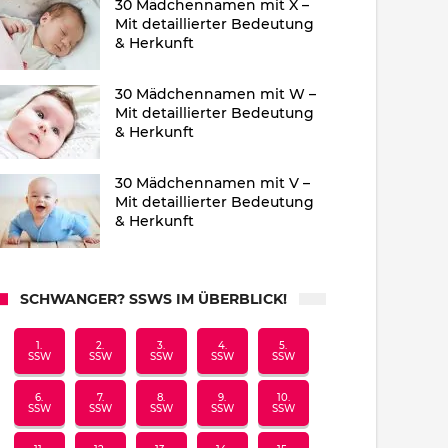
30 Mädchennamen mit X –
Mit detaillierter Bedeutung
& Herkunft
30 Mädchennamen mit W –
Mit detaillierter Bedeutung
& Herkunft
30 Mädchennamen mit V –
Mit detaillierter Bedeutung
& Herkunft
SCHWANGER? SSWS IM ÜBERBLICK!
1.
2.
3.
4.
5.
SSW
SSW
SSW
SSW
SSW
6.
7.
8.
9.
10.
SSW
SSW
SSW
SSW
SSW