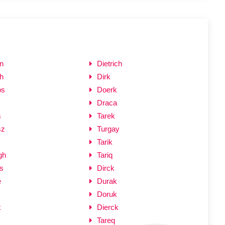
n
Dietrich
h
Dirk
os
Doerk
Draca
s
Tarek
sz
Turgay
Tarik
gh
Tariq
s
Dirck
e
Durak
Doruk
k
Dierck
Tareq