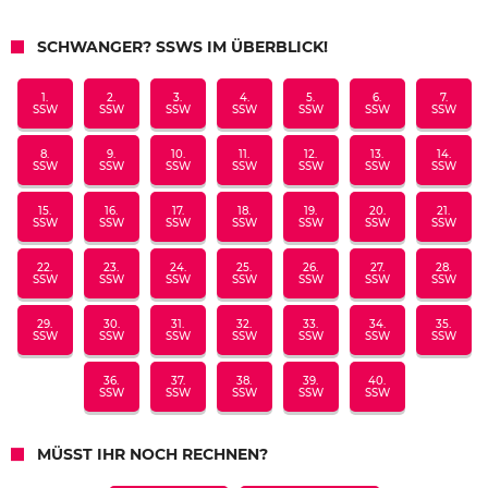
SCHWANGER? SSWS IM ÜBERBLICK!
1.
2.
3.
4.
5.
6.
7.
SSW
SSW
SSW
SSW
SSW
SSW
SSW
8.
9.
10.
11.
12.
13.
14.
SSW
SSW
SSW
SSW
SSW
SSW
SSW
15.
16.
17.
18.
19.
20.
21.
SSW
SSW
SSW
SSW
SSW
SSW
SSW
22.
23.
24.
25.
26.
27.
28.
SSW
SSW
SSW
SSW
SSW
SSW
SSW
29.
30.
31.
32.
33.
34.
35.
SSW
SSW
SSW
SSW
SSW
SSW
SSW
36.
37.
38.
39.
40.
SSW
SSW
SSW
SSW
SSW
MÜSST IHR NOCH RECHNEN?