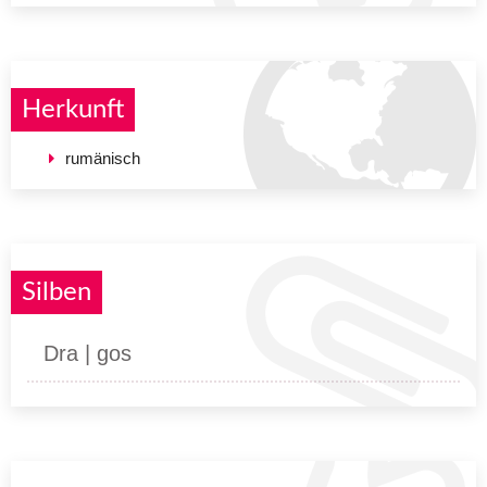
Herkunft
rumänisch
Silben
Dra | gos