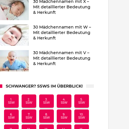
30 Mädchennamen mit X –
Mit detaillierter Bedeutung
& Herkunft
30 Mädchennamen mit W –
Mit detaillierter Bedeutung
& Herkunft
30 Mädchennamen mit V –
Mit detaillierter Bedeutung
& Herkunft
SCHWANGER? SSWS IM ÜBERBLICK!
1.
2.
3.
4.
5.
SSW
SSW
SSW
SSW
SSW
6.
7.
8.
9.
10.
SSW
SSW
SSW
SSW
SSW