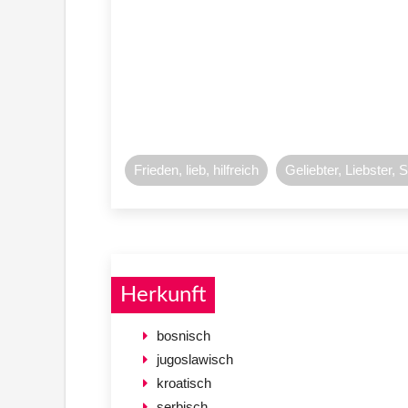
Frieden, lieb, hilfreich
Geliebter, Liebster, 
Herkunft
bosnisch
jugoslawisch
kroatisch
serbisch