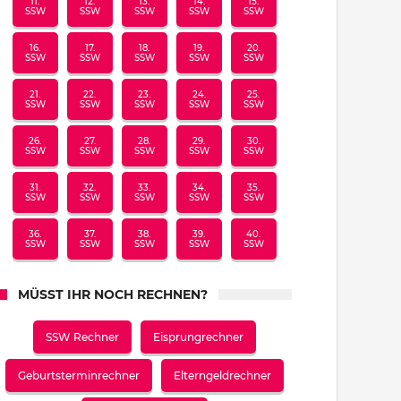
11.
12.
13.
14.
15.
SSW
SSW
SSW
SSW
SSW
16.
17.
18.
19.
20.
SSW
SSW
SSW
SSW
SSW
21.
22.
23.
24.
25.
SSW
SSW
SSW
SSW
SSW
26.
27.
28.
29.
30.
SSW
SSW
SSW
SSW
SSW
31.
32.
33.
34.
35.
SSW
SSW
SSW
SSW
SSW
36.
37.
38.
39.
40.
SSW
SSW
SSW
SSW
SSW
MÜSST IHR NOCH RECHNEN?
SSW Rechner
Eisprungrechner
Geburtsterminrechner
Elterngeldrechner