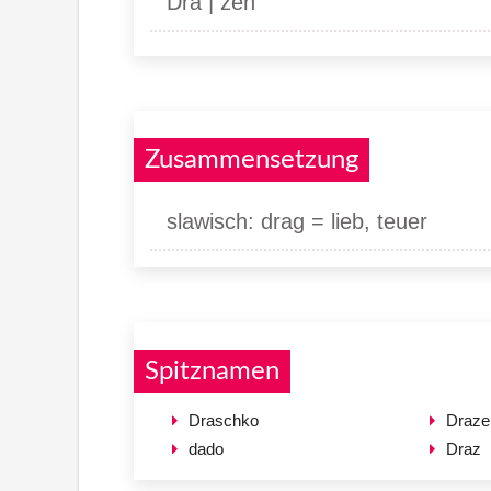
Dra | zen
Zusammensetzung
slawisch: drag = lieb, teuer
Spitznamen
Draschko
Draze
dado
Draz