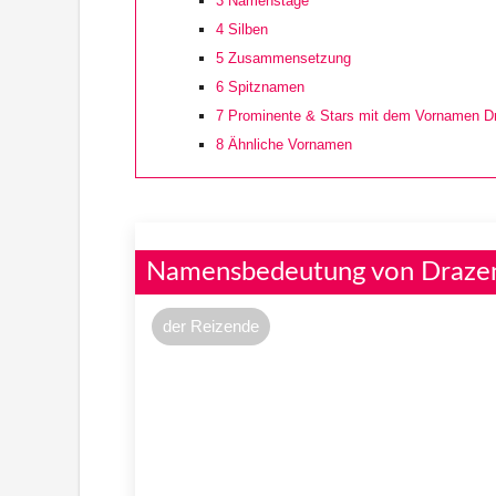
3
Namenstage
4
Silben
5
Zusammensetzung
6
Spitznamen
7
Prominente & Stars mit dem Vornamen D
8
Ähnliche Vornamen
Namensbedeutung von Draze
der Reizende