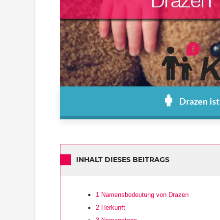
Drazen is
INHALT DIESES BEITRAGS
1
Namensbedeutung von Drazen
2
Herkunft