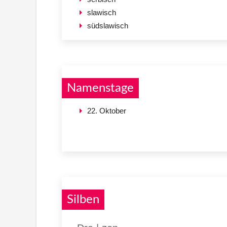
slawisch
südslawisch
Namenstage
22. Oktober
Silben