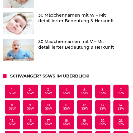
30 Mädchennamen mit W – Mit
detaillierter Bedeutung & Herkunft
30 Mädchennamen mit V – Mit
detaillierter Bedeutung & Herkunft
SCHWANGER? SSWS IM ÜBERBLICK!
1.
2.
3.
4.
5.
6.
7.
SSW
SSW
SSW
SSW
SSW
SSW
SSW
8.
9.
10.
11.
12.
13.
14.
SSW
SSW
SSW
SSW
SSW
SSW
SSW
15.
16.
17.
18.
19.
20.
21.
SSW
SSW
SSW
SSW
SSW
SSW
SSW