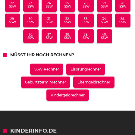
22.
23.
24.
25.
26.
27.
28.
SSW
SSW
SSW
SSW
SSW
SSW
SSW
29.
30.
31.
32.
33.
34.
35.
SSW
SSW
SSW
SSW
SSW
SSW
SSW
36.
37.
38.
39.
40.
SSW
SSW
SSW
SSW
SSW
MÜSST IHR NOCH RECHNEN?
SSW Rechner
Eisprungrechner
Geburtsterminrechner
Elterngeldrechner
Kindergeldrechner
KINDERINFO.DE