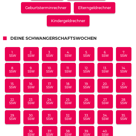
Geburtsterminrechner
Elterngeldrechner
Kindergeldrechner
DEINE SCHWANGERSCHAFTSWOCHEN
1.
2.
3.
4.
5.
6.
7.
SSW
SSW
SSW
SSW
SSW
SSW
SSW
8.
9.
10.
11.
12.
13.
14.
SSW
SSW
SSW
SSW
SSW
SSW
SSW
15.
16.
17.
18.
19.
20.
21.
SSW
SSW
SSW
SSW
SSW
SSW
SSW
22.
23.
24.
25.
26.
27.
28.
SSW
SSW
SSW
SSW
SSW
SSW
SSW
29.
30.
31.
32.
33.
34.
35.
SSW
SSW
SSW
SSW
SSW
SSW
SSW
36.
37.
38.
39.
40.
SSW
SSW
SSW
SSW
SSW